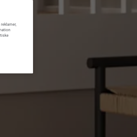
g reklamer,
rmation
tiske