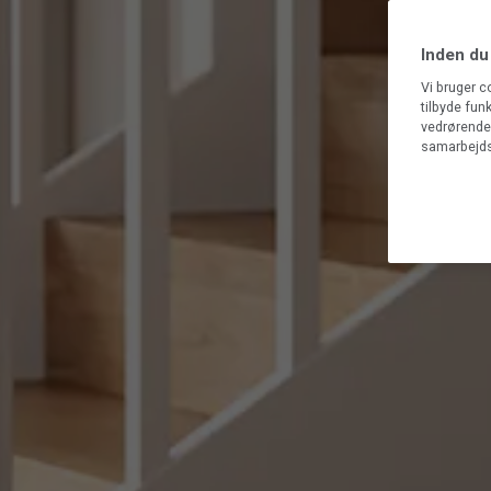
Inden du
Vi bruger c
tilbyde fun
vedrørende 
samarbejds