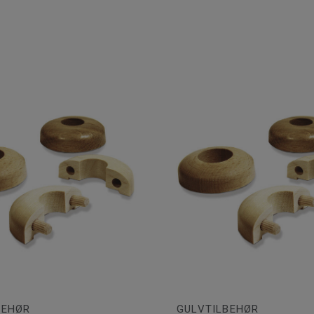
BEHØR
GULVTILBEHØR