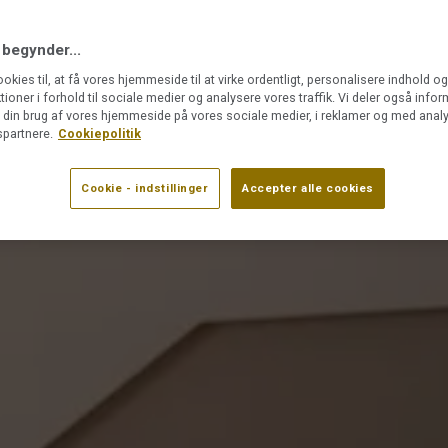
 begynder...
ookies til, at få vores hjemmeside til at virke ordentligt, personalisere indhold o
ktioner i forhold til sociale medier og analysere vores traffik. Vi deler også info
din brug af vores hjemmeside på vores sociale medier, i reklamer og med analy
partnere.
Cookiepolitik
Cookie - indstillinger
Accepter alle cookies