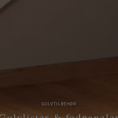
GULVTILBEHØR
Gulvlister & fodpanele