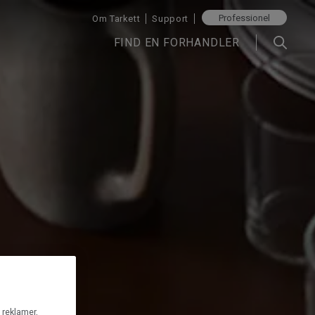
Professionel
Om Tarkett
Support
FIND EN FORHANDLER
g reklamer,