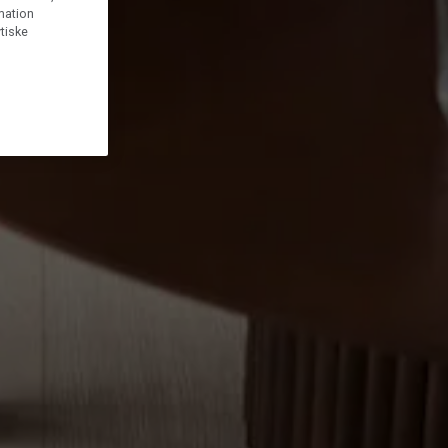
rmation
tiske