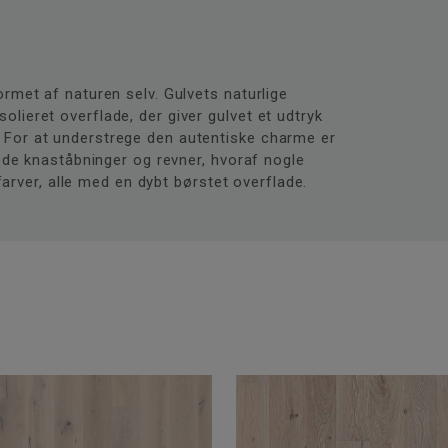
rmet af naturen selv. Gulvets naturlige
lieret overflade, der giver gulvet et udtryk
 For at understrege den autentiske charme er
lede knaståbninger og revner, hvoraf nogle
 farver, alle med en dybt børstet overflade.