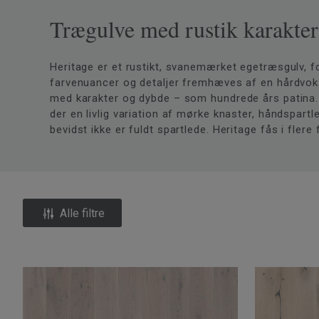
Trægulve med rustik karakter
Heritage er et rustikt, svanemærket egetræsgulv, fo
farvenuancer og detaljer fremhæves af en hårdvokso
med karakter og dybde – som hundrede års patina.
der en livlig variation af mørke knaster, håndspart
bevidst ikke er fuldt spartlede. Heritage fås i flere
Alle filtre