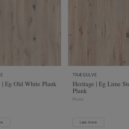
VE
TRÆGULVE
e | Eg Old White Plank
Heritage | Eg Lime St
Plank
Plank
re
Læs mere