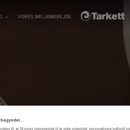
VORES MILJØARBEJDE
D
 begynder...
ookies til, at få vores hjemmeside til at virke ordentligt, personalisere indhold o