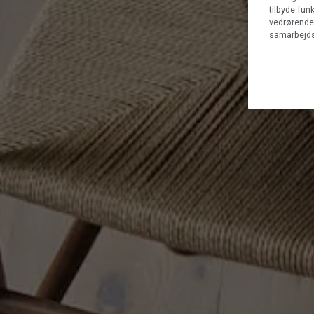
tilbyde fun
vedrørende 
samarbejds