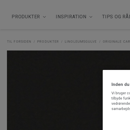
PRODUKTER
INSPIRATION
TIPS OG RÅ
TIL FORSIDEN
PRODUKTER
LINOLEUMSGULVE
ORIGINALE CA
Inden du
Vi bruger c
tilbyde fun
vedrørende 
samarbejds