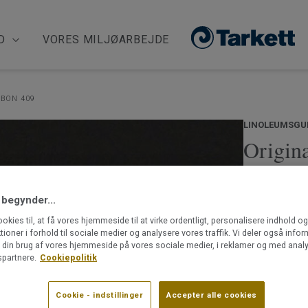
D
VORES MILJØARBEJDE
RBON 409
LINOLEUMSGU
Origin
CARBO
 begynder...
Originale XF²
ookies til, at få vores hjemmeside til at virke ordentligt, personalisere indhold o
skabt med de
ktioner i forhold til sociale medier og analysere vores traffik. Vi deler også info
inspireret af
din brug af vores hjemmeside på vores sociale medier, i reklamer og med analy
indretning. 
partnere.
Cookiepolitik
Med den hold
Læs mere
holde og ska
Cookie - indstillinger
Accepter alle cookies
Klima neut