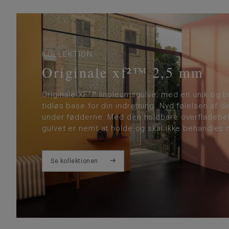
KOLLEKTION
Originale xf²™ 2,5 mm
Originale XF²™ linoleumsgulve; med en unik og b
tidløs base for din indretning. Nyd følelsen af d
under fødderne. Med den holdbare overfladebeh
gulvet er nemt at holde og skal ikke behandles 
Se kollektionen