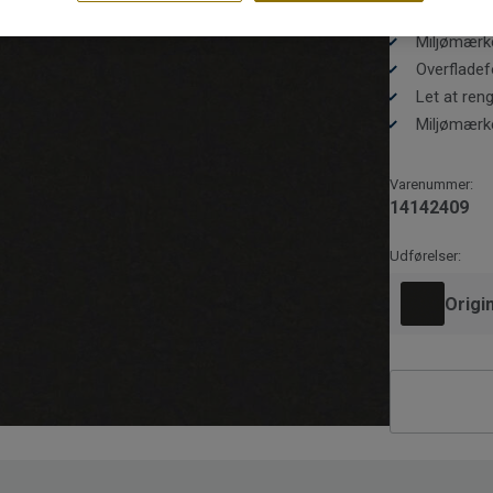
Genanvende
Miljømær
Overflade
Let at reng
Miljømærke
Varenummer:
14142409
Udførelser:
Origi