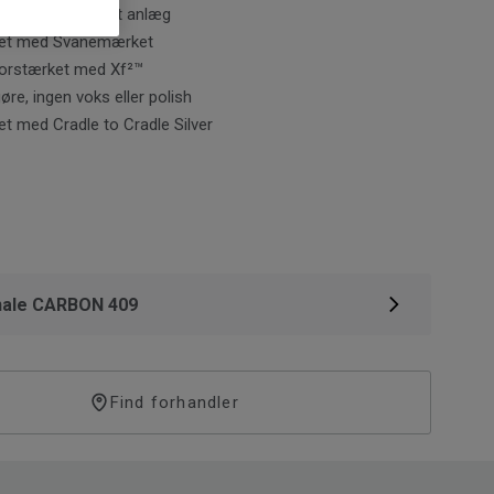
ligt i vores eget anlæg
ket med Svanemærket
forstærket med Xf²™
øre, ingen voks eller polish
t med Cradle to Cradle Silver
nale CARBON 409
Find forhandler