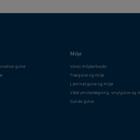
Miljø
ovative gulve
Vores miljøarbejde
ie
Trægulve og miljø
Laminatgulve og miljø
Vådrumsbelægning, vinylgulve og m
Sunde gulve