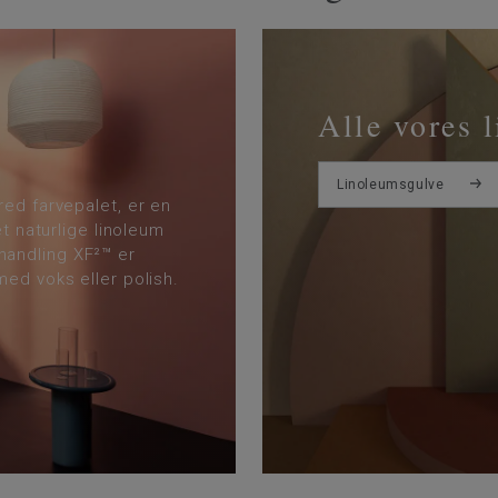
Alle vores 
Linoleumsgulve
red farvepalet, er en
et naturlige linoleum
andling XF²™ er
med voks eller polish.