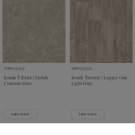
VINYLGULV
VINYLGULV
Iconik T-Extra | Stylish
Iconik Texstyle | Legacy Oak
Concrete Grey
Light Grey
Læs mere
Læs mere