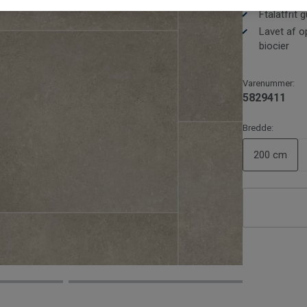
Ftalatfrit
Lavet af op
biocier
Varenummer:
5829411
Bredde:
200 cm