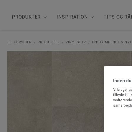
PRODUKTER
INSPIRATION
TIPS OG RÅ
TIL FORSIDEN
PRODUKTER
VINYLGULV
LYDDÆMPENDE VINY
Inden du
Vi bruger c
tilbyde fun
vedrørende 
samarbejds