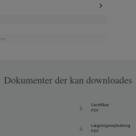
eme
installationsspild og post-use via ReStart® (ISO
1)
Dokumenter der kan downloades
e retning
pa
j
Certifikat
PDF
411
Lægningsvejledning
PDF
oderat