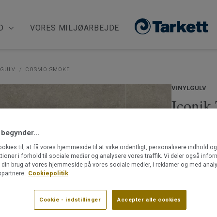
D
VORES MILJØARBEJDE
LGULV
COSMO SMOKE
VINYLGULV
Iconik
Iconik T-Extr
 begynder...
tidsløse des
ookies til, at få vores hjemmeside til at virke ordentligt, personalisere indhold o
skaktern. Et 
ktioner i forhold til sociale medier og analysere vores traffik. Vi deler også info
og behagelig
din brug af vores hjemmeside på vores sociale medier, i reklamer og med analy
Læs mere
partnere.
Cookiepolitik
Praktisk, l
Cookie - indstillinger
Accepter alle cookies
Fås som ru
Er især vel