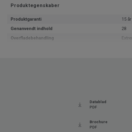
Produktegenskaber
Produktgaranti
15 år
Genanvendt indhold
28
Overfladebehandling
Extr
Formattype
Rulle
Samlet tykkelse
2.4
Recyclable
Ja - 
1402
Læggeretning
Samm
Produceret i
Euro
Brugsklasse for boligmiljø
23 Hø
Datablad
PDF
Grundvægt
1.58
SAP SKU #
5829
Brochure
PDF
Klassificering - Brugsklasse
32 M