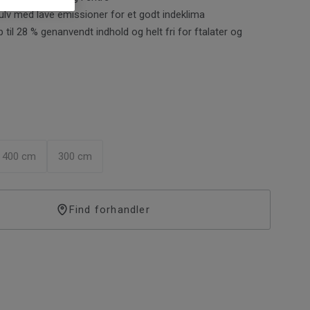
 gulv med lave emissioner for et godt indeklima
 til 28 % genanvendt indhold og helt fri for ftalater og
400 cm
300 cm
Find forhandler