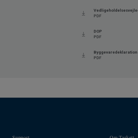
Gulvvarme
Ja (m
Vedligeholdelsesvejle
Tykkelse på slidlaget
0.35
PDF
Bredde
200
DOP
Ftalatindhold
100% 
PDF
Trinlydsdæmpning - ∆Lw
16
Byggevaredeklaration
PDF
Support
Om Tarkett