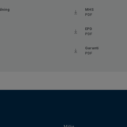
aks. 27° C)
dning
MHS
PDF
EPD
Ftalatfri
PDF
Garanti
PDF
Miljø