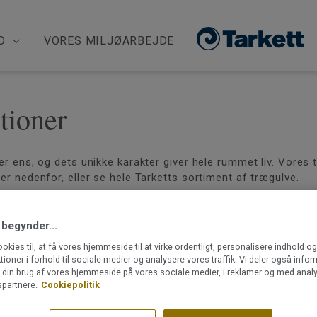
D
VORES MILJØARBEJDE
tioner
v er ens, og dets unikke karakter giver hele rummet liv. Vore
ter nedenfor, eller se hele Tarketts sortiment af trægulve.
 begynder...
ookies til, at få vores hjemmeside til at virke ordentligt, personalisere indhold o
ktioner i forhold til sociale medier og analysere vores traffik. Vi deler også info
din brug af vores hjemmeside på vores sociale medier, i reklamer og med analy
partnere.
Cookiepolitik
KOLLEKTION
Heritage