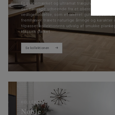
Et svanemærket og ultramat trægulv, hvor den u
det naturlige udseende fra et olieret trægulv
vedligeholdelse, som et lakeret gulv tilbyder. D
fremhæver træets naturlige årringe og karakter 
tilpasset kollektionens udvalg af smukke plankeg
klassisk parket.
Se kollektionen
KOLLEKTION
Noble