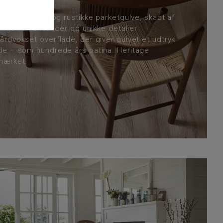
t autentiske og rustikke parketgulve, skabt af
rlige farvenuancer og unikke detaljer
rdvokset overflade, der giver gulvet et udtryk
de – som hundrede års patina. Heritage
mærket.