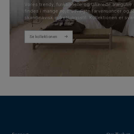
Vores trendy, funktionelle og lakerede trægulve 
findes i mange nøje udvalgte farvenuancer og to
skandinavisk indretningsstil. Kollektionen er sv
Se kollektionen