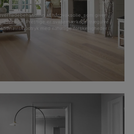
verfladebehandling af hårdvoksolie, som giver
v udseende. Prestige er svanemærkede trægulve
andinavisk udtryk med naturlige forskelligheder