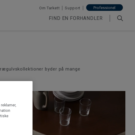
Professionel
Om Tarkett
Support
FIND EN FORHANDLER
s trægulvskollektioner byder på mange
g reklamer,
rmation
tiske