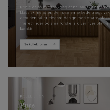
Noble er en nyfortolkning af hollandsk fletparket
klassisk mønster. Den svanemærkede trægulvsko
desuden på et elegant design med større blokke 
træretninger og små forskelle giver hver planke 
karakter.
Se kollektionen
KOLLEKTION
Pure