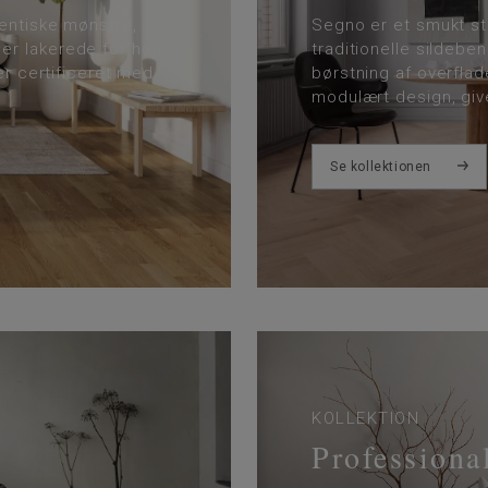
tentiske mønstre,
Segno er et smukt st
er lakerede for høj
traditionelle sildebe
er certificeret med
børstning af overfla
modulært design, give
Se kollektionen
KOLLEKTION
Professiona