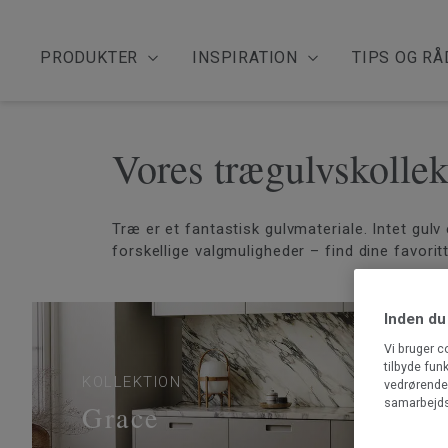
PRODUKTER
INSPIRATION
TIPS OG RÅ
Vores trægulvskollek
Træ er et fantastisk gulvmateriale. Intet gul
forskellige valgmuligheder – find dine favorit
Inden du
Vi bruger c
tilbyde fun
KOLLEKTION
vedrørende 
samarbejds
Grace