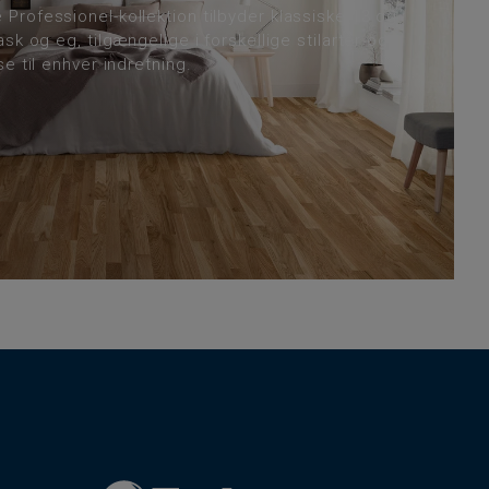
rofessionel-kollektion tilbyder klassiske 13 og
sk og eg, tilgængelige i forskellige stilarter og
e til enhver indretning.