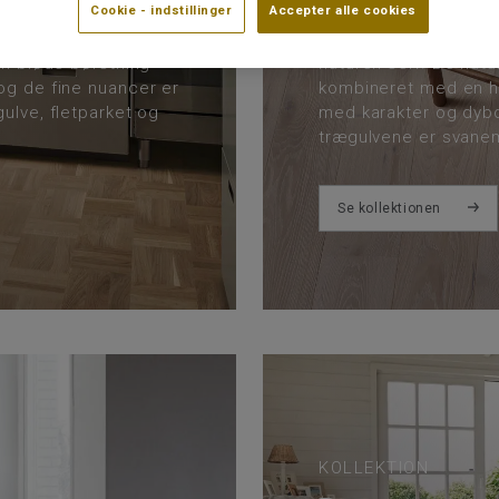
Cookie - indstillinger
Accepter alle cookies
nikke lak kombinerer
 med den nemme
Heritage er vores mes
en bløde børstning
naturen selv. De natu
og de fine nuancer er
kombineret med en hå
ulve, fletparket og
med karakter og dyb
trægulvene er svane
Se kollektionen
KOLLEKTION