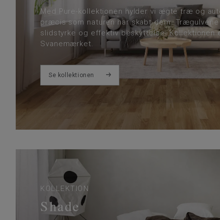
Med Pure-kollektionen hylder vi ægte træ og au
præcis som naturen har skabt dem. Trægulvene 
slidstyrke og effektiv beskyttelse. Kollektionen 
Svanemærket.
Se kollektionen
KOLLEKTION
Shade