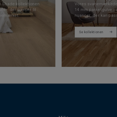
i Shade-kollektionen
Vores svanemærkede P
ner, der passer til
14 mm parketgulve i a
anemærket.
nuancer, der kan pass
Se kollektionen