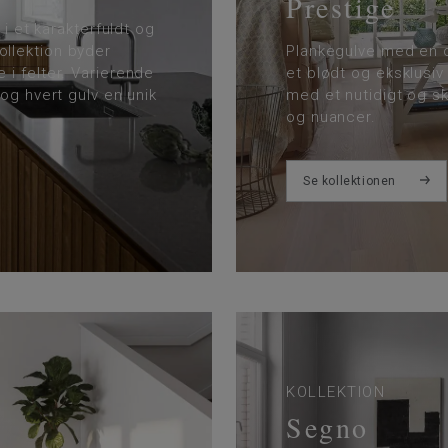
Prestige
 i et karakterfuldt og
llektion byder
Plankegulve med en o
i felter. Varierende
et blødt og eksklusi
og hvert gulv en unik
med et nutidigt og sk
og nuancer.
Se kollektionen
KOLLEKTION
Segno