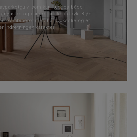
avparketgulv, som kan lægges både i
nsmønstre og i andre unikke udtryk. Blød
den, kombineret med hårdvoksolie og et
r indretningen karakter.
l