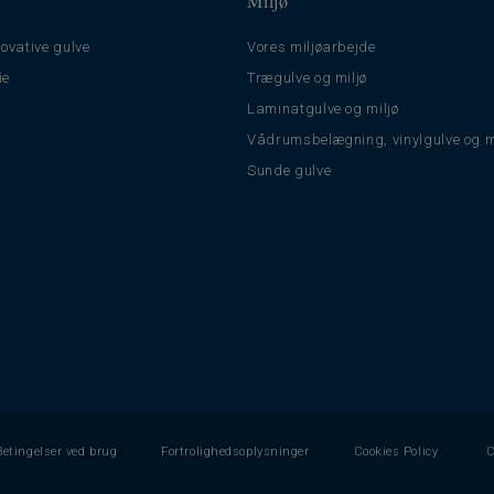
Miljø
ovative gulve
Vores miljøarbejde
ie
Trægulve og miljø
Laminatgulve og miljø
Vådrumsbelægning, vinylgulve og m
Sunde gulve
Betingelser ved brug
Fortrolighedsoplysninger
Cookies Policy
C