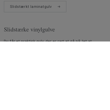
Slidstærkt laminatgulv
Slidstærke vinylgulve
Du får et praktisk gulv, der er rart at gå på, let at
rengøre, slidstærkt og holdbart – og friheden til at
udskifte gulvet, når du ændrer stil og gerne vil forny dit
hjem, uden at det koster en formue. Træf det smarte
valg med et vinylgulv fra Tarkett.
Slidstærke vinylgulve