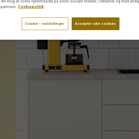
din brug af vores hjemmeside på vores sociale medier, i reklamer og med analy
partnere.
Cookiepolitik
Cookie - indstillinger
Accepter alle cookies