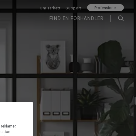
Professionel
Om Tarkett
Support
FIND EN FORHANDLER
g reklamer,
rmation