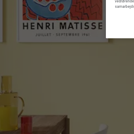
vedrørende 
samarbejds