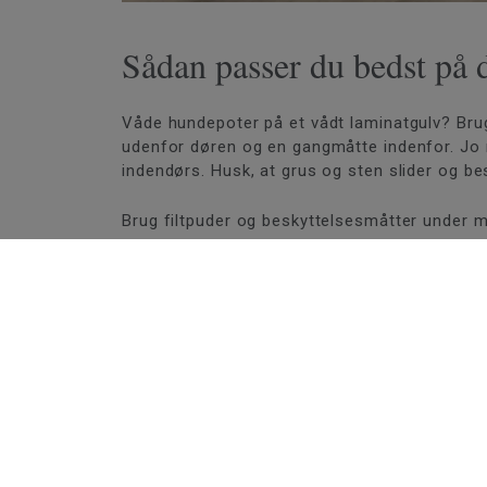
Sådan passer du bedst på 
Våde hundepoter på et vådt laminatgulv? Brug
udenfor døren og en gangmåtte indenfor. Jo 
indendørs. Husk, at grus og sten slider og bes
Brug filtpuder og beskyttelsesmåtter under mø
Hvis du ved et uheld spilder væske på gulvet
Hvis du har gulvvarme installeret, er det vigt
Følg altid vores vedligeholdelsesvejledninger 
en PDF.
Et tip er at udskrive PDF'en og hænge
Hvordan fjerner jeg plette