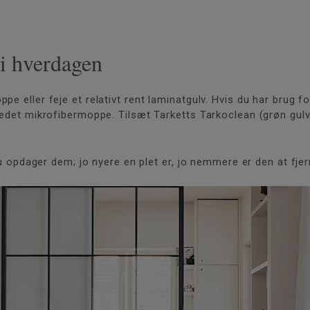
 i hverdagen
pe eller feje et relativt rent laminatgulv. Hvis du har brug f
redet mikrofibermoppe. Tilsæt Tarketts Tarkoclean (grøn gulv
 du opdager dem; jo nyere en plet er, jo nemmere er den at fje