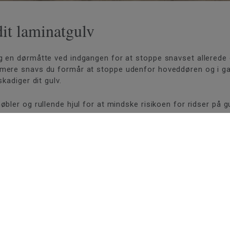
dit laminatgulv
 en dørmåtte ved indgangen for at stoppe snavset allerede d
mere snavs du formår at stoppe udenfor hoveddøren og i ga
kadiger dit gulv.
bler og rullende hjul for at mindske risikoen for ridser på gu
, skal du tørre det op med det samme for at mindske risikoen
igt aldrig at lade overfladetemperaturen overstige 27 °C.
for at sikre dit gulv en lang levetid og et pænt udseende.
Dow
 den op på indersiden af det skab, hvor du opbevarer dine re
r?