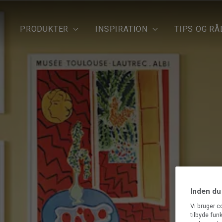
PRODUKTER
INSPIRATION
TIPS OG RÅ
Inden du
Vi bruger c
tilbyde fun