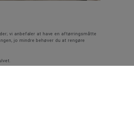
er; vi anbefaler at have en aftørringsmåtte
ngen, jo mindre behøver du at rengøre
lvet.
 for permanente pletter og skade på gulvet.
nload vores vedligeholdelsesvejledning som
ngøringsmidler.