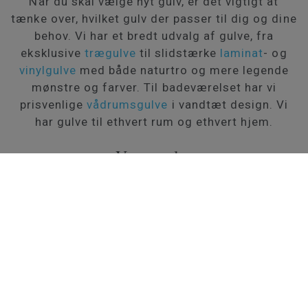
Når du skal vælge nyt gulv, er det vigtigt at
tænke over, hvilket gulv der passer til dig og dine
behov. Vi har et bredt udvalg af gulve, fra
eksklusive
trægulve
til slidstærke
laminat
- og
vinylgulve
med både naturtro og mere legende
mønstre og farver. Til badeværelset har vi
prisvenlige
vådrumsgulve
i vandtæt design. Vi
har gulve til ethvert rum og ethvert hjem.
Vores gulve
ALLE VORES TRÆGULVE
Trægulve
Trægulve