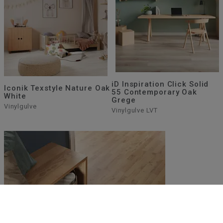
iD Inspiration Click Solid
Iconik Texstyle Nature Oak
55 Contemporary Oak
White
Grege
Vinylgulve
Vinylgulve LVT