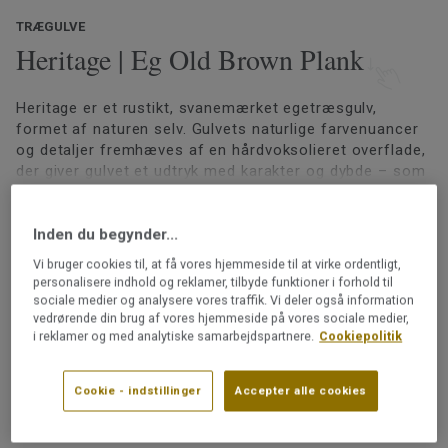
TRÆGULVE
Heritage | Eg Old Brown Plank
Heritage er et rustikt, svanemærket egetræsgulv,
formet af naturen selv. Gulvets naturlige farvenuancer
og detaljer fremhæves af en hårdvoksolieret overflade,
der giver gulvet et udtryk med karakter og dybde – som
hundrede års patina. For at understrege den autentiske
Læs mere
charme er der en livlig variation af mørke knaster,
håndspartlede knaståbninger og revner, hvoraf nogle
Inden du begynder...
Svanemærket
bevidst ikke er fuldt spartlede. Heritage fås i flere
PEFC certificeret (PEFC / 05-35-125)
Vi bruger cookies til, at få vores hjemmeside til at virke ordentligt,
farver, alle med en dybt børstet overflade.
personalisere indhold og reklamer, tilbyde funktioner i forhold til
Henvisning til
Grading Book
sociale medier og analysere vores traffik. Vi deler også information
Lægges med 2-lock-kliksystemet
vedrørende din brug af vores hjemmeside på vores sociale medier,
Kan slibes
i reklamer og med analytiske samarbejdspartnere.
Cookiepolitik
Kan lægges oven på gulvvarme
Cookie - indstillinger
Accepter alle cookies
Varenummer:
41007004