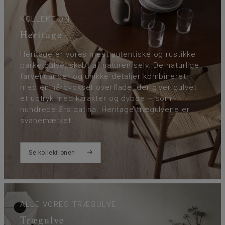
KOLLEKTION
Heritage
Heritage er vores mest autentiske og rustikke
parketgulve, skabt af naturen selv. De naturlige
farvenuancer og unikke detaljer kombineret
med en hårdvokset overflade, der giver gulvet
et udtryk med karakter og dybde – som
hundrede års patina. Heritage trægulvene er
svanemærket.
Se kollektionen
ALLE VORES TRÆGULVE
Trægulve