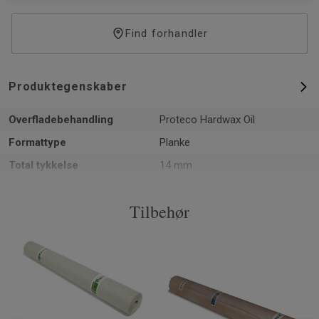
Find forhandler
Produktegenskaber
Overfladebehandling
Proteco Hardwax Oil
Formattype
Planke
Total tykkelse
14 mm
Mønster
Plank
Tilbehør
PEFC-certificering
Ja
Overflade per pakke
2.51 m²
Artikler per pakke
6
Installationsmetode
Klik
SAP varenummer
41007004