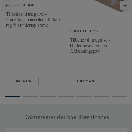
Fasede kanter
2-sidet mini-fas
GULVTILBEHØR
Træsort
EG
Tilbehør til trægulve -
Underlagsmaterialer | Tarkett
Længde
220 cm
rag felt underlay 15m2
Slitskiktsdybde
3.5 mm
GULVTILBEHØR
Tilbehør til trægulve -
Bredde
19 cm
Underlagsmaterialer |
Afdækningspap
Læs mere
Læs mere
Dokumenter der kan downloades