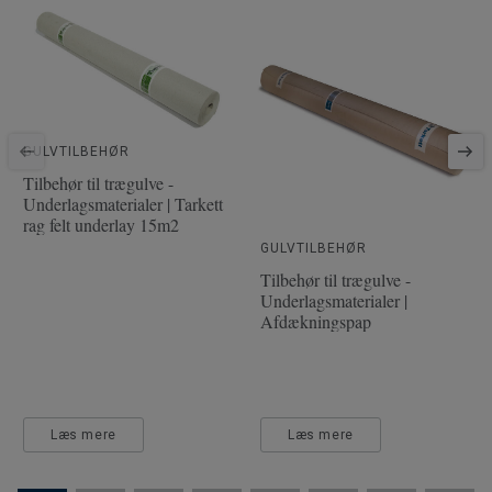
Artikler per pakke
6
Installationsmetode
Klik
SAP varenummer
7806020
Træsort
EG
GULVTILBEHØR
Længde
202.8 cm
Tilbehør til trægulve -
Underlagsmaterialer | Tarkett
Slitskiktsdybde
3.5 mm
rag felt underlay 15m2
Bredde
19.2 cm
GULVTILBEHØR
Tilbehør til trægulve -
Underlagsmaterialer |
Afdækningspap
Læs mere
Læs mere