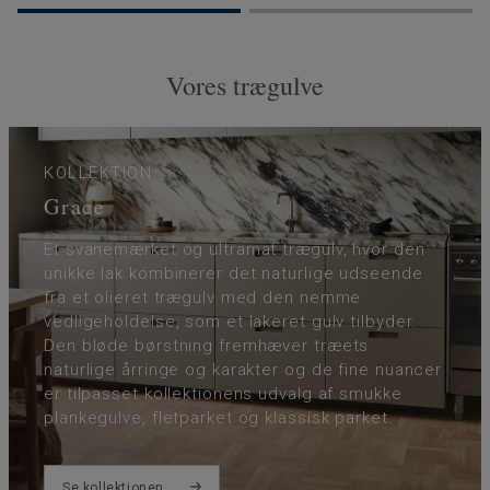
Vores trægulve
KOLLEKTION
Grace
Et svanemærket og ultramat trægulv, hvor den
unikke lak kombinerer det naturlige udseende
fra et olieret trægulv med den nemme
vedligeholdelse, som et lakeret gulv tilbyder.
Den bløde børstning fremhæver træets
naturlige årringe og karakter og de fine nuancer
er tilpasset kollektionens udvalg af smukke
plankegulve, fletparket og klassisk parket.
Se kollektionen