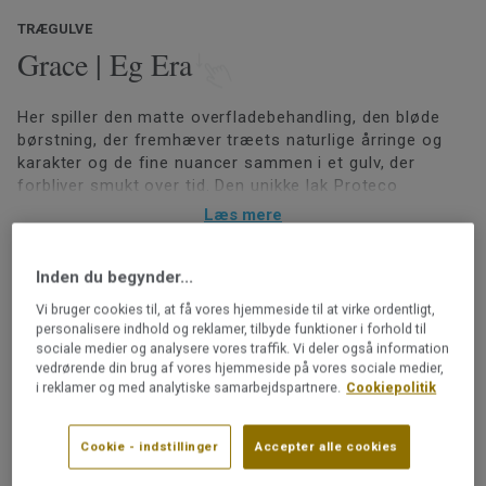
TRÆGULVE
Grace | Eg Era
Her spiller den matte overfladebehandling, den bløde
børstning, der fremhæver træets naturlige årringe og
karakter og de fine nuancer sammen i et gulv, der
forbliver smukt over tid. Den unikke lak Proteco
ExtraMatt giver et gulv, der er lige så mat og føles lige
Læs mere
så silkeblødt som olieret eller ubehandlet træ. Denne
innovative overfladebehandling kombinerer for første
Svanemærket
gang nogensinde det olierede gulvs naturlige overflade
Inden du begynder...
PEFC-certificeret (PEFC/05-35-125)
med den enkle pleje af et lakeret gulv.
Vi bruger cookies til, at få vores hjemmeside til at virke ordentligt,
Henvisning til
Grading Book
personalisere indhold og reklamer, tilbyde funktioner i forhold til
Overfladebehandlet med Proteco ExtraMatt
sociale medier og analysere vores traffik. Vi deler også information
Kan slibes
vedrørende din brug af vores hjemmeside på vores sociale medier,
i reklamer og med analytiske samarbejdspartnere.
Cookiepolitik
Kan lægges oven på gulvvarme
Lægges med 2-lock-kliksystemet
Cookie - indstillinger
Accepter alle cookies
Varenummer: