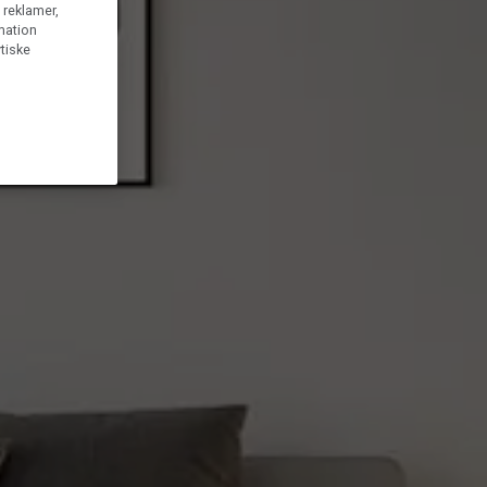
g reklamer,
rmation
tiske