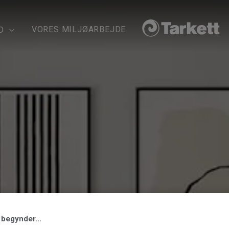
VORES MILJØARBEJDE
D
 begynder...