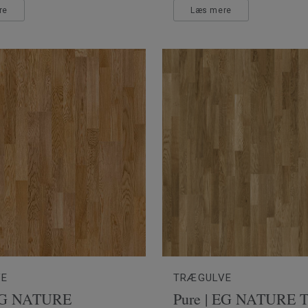
re
Læs mere
VE
TRÆGULVE
 EG NATURE
Pure | EG NATURE T