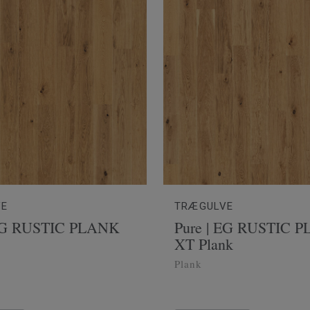
VE
TRÆGULVE
 EG RUSTIC PLANK
Pure | EG RUSTIC 
XT Plank
Plank