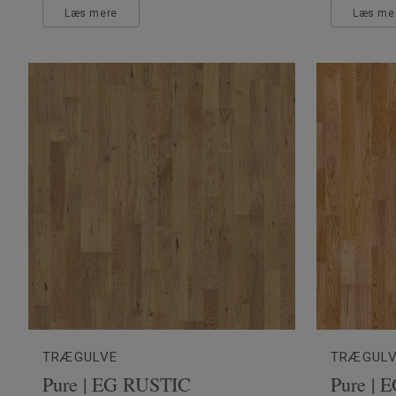
Læs mere
Læs me
TRÆGULVE
TRÆGUL
Pure | EG RUSTIC
Pure |