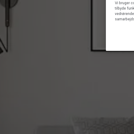
Vi bruger c
tilbyde fun
vedrørende 
samarbejds