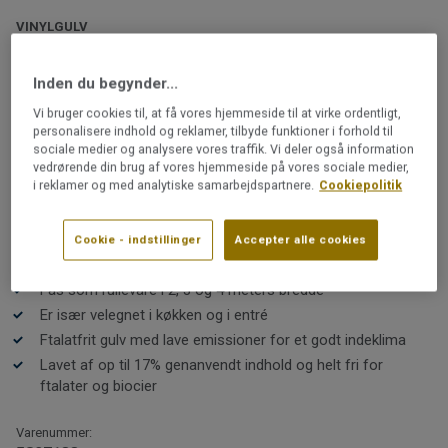
VINYLGULV
Iconik T-Extra | Stylish Concrete
Dark Grey
Inden du begynder...
Vi bruger cookies til, at få vores hjemmeside til at virke ordentligt,
personalisere indhold og reklamer, tilbyde funktioner i forhold til
Iconik T-Extra er et vinylgulv på rulle, som fås i et stort
sociale medier og analysere vores traffik. Vi deler også information
udvalg af tidsløse designs – fra naturtro træ- og
vedrørende din brug af vores hjemmeside på vores sociale medier,
stenmønstre til klassiske skaktern. Et gulv, der er
i reklamer og med analytiske samarbejdspartnere.
Cookiepolitik
praktisk, slidstærkt, let at rengøre, pænt og behageligt
at gå på.
Læs mere
Cookie - indstillinger
Accepter alle cookies
Praktisk, let at rengøre og slidstærkt
Fås som rullevare i 2, 3 og 4 meters bredde
Er især velegnet i køkken og i entré
Ftalatfrit gulv med lave emissioner for et godt indeklima
Lavet af op til 17% genanvendt indhold og helt fri for
ftalater og biocier
Varenummer: