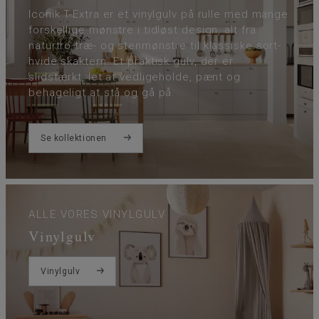
Iconik T-Extra er et vinylgulv på rulle med mange
forskellige mønstre i tidløst design, alt fra
naturtro træ- og stenmønstre til klassiske sort-
hvide skaktern. Et praktisk gulv, der er
slidstærkt, let at vedligeholde, pænt og
behageligt at stå og gå på.
Se kollektionen
ALLE VORES VINYLGULV
Vinylgulv
Vinylgulv