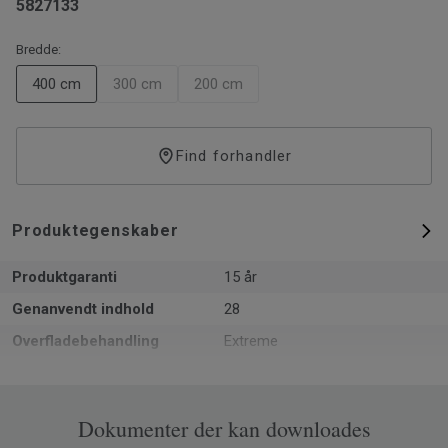
5827133
Bredde:
400 cm
300 cm
200 cm
Find forhandler
Produktegenskaber
Produktgaranti
15 år
Genanvendt indhold
28
Overfladebehandling
Extreme
Formattype
Rulle
Samlet tykkelse
2.4
Dokumenter der kan downloades
Recyclable
Ja - installationsspild og post-