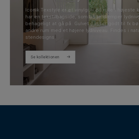
Iconik Texstyle er et vinylgulv på rulle i højeste 
har en tekstilbagside, som både dæmper lydniv
behageligt at gå på. Gulvet passer godt til fx b
andre rum med et højere lydniveau. Findes i nat
stendesigns.
Se kollektionen