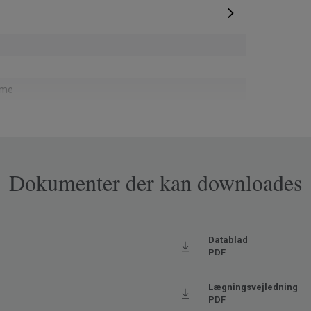
eme
e retning
Dokumenter der kan downloades
pa
j
Datablad
7406
PDF
oderat
Lægningsvejledning
aks. 27° C)
PDF