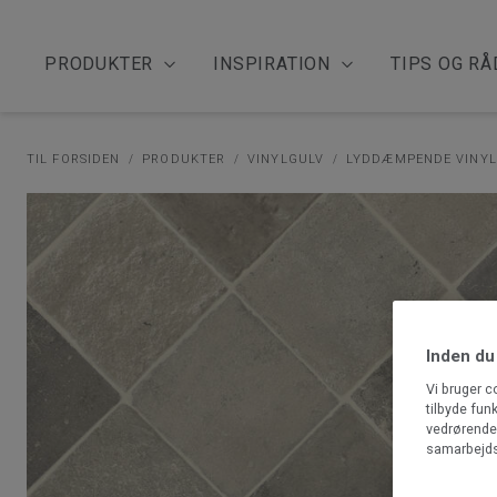
PRODUKTER
INSPIRATION
TIPS OG RÅ
TIL FORSIDEN
PRODUKTER
VINYLGULV
LYDDÆMPENDE VINY
Inden du
Vi bruger c
tilbyde fun
vedrørende 
samarbejds