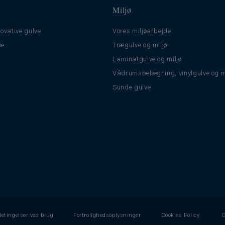
Miljø
ovative gulve
Vores miljøarbejde
ie
Trægulve og miljø
Laminatgulve og miljø
Vådrumsbelægning, vinylgulve og m
Sunde gulve
Betingelser ved brug
Fortrolighedsoplysninger
Cookies Policy
C