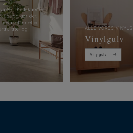
kvalitet. Kollektionen
eauet og gør det
ørneværelser eller
ALLE VORES VINYL
urtro træ- og
Vinylgulv
Vinylgulv