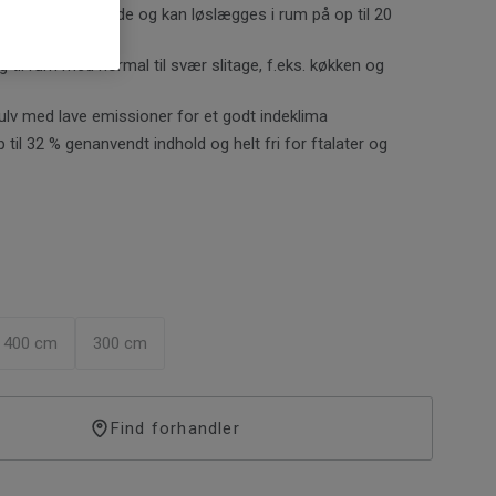
 og 4 meters bredde og kan løslægges i rum på op til 20
g til rum med normal til svær slitage, f.eks. køkken og
 gulv med lave emissioner for et godt indeklima
 til 32 % genanvendt indhold og helt fri for ftalater og
400 cm
300 cm
Find forhandler