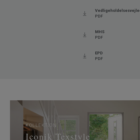
Tykkelse på slidlaget
0.35
Bredde
200
Vedligeholdelsesvejle
PDF
Ftalatindhold
100% 
Trinlydsdæmpning - ∆Lw
19
MHS
PDF
EPD
PDF
KOLLEKTION
Iconik Texstyle