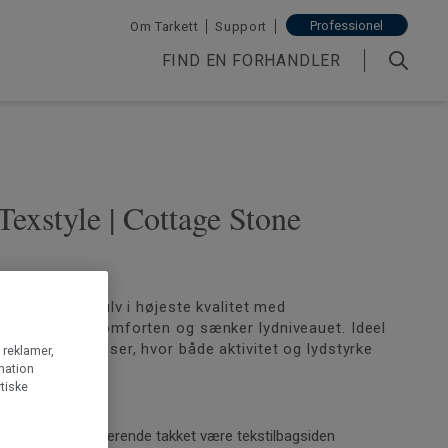
Professionel
Om Tarkett
Support
FIND EN FORHANDLER
Texstyle | Cottage Stone
le er et vinylgulv i højeste kvalitet med
de, som øger komforten og sænker lydniveauet. Ideel
mpel børneværelser, hvor både aktivitet og lydstyrke
g reklamer,
rmation
lidt højere.
tiske
lt og lydabsorberende takket være tekstilbagsiden