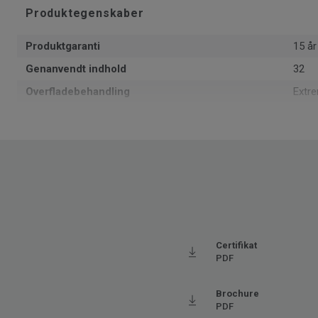
Produktegenskaber
Produktgaranti
15 år
Genanvendt indhold
32
Overfladebehandling
Extr
Formattype
Rulle
Samlet tykkelse
2.8
Læggeretning
Samm
Produceret i
Euro
Brugsklasse for boligmiljø
23 Hø
Grundvægt
1.76
Certifikat
SAP SKU #
2702
PDF
Klassificering - Brugsklasse
32 M
Brochure
Gulvvarme
Ja (m
PDF