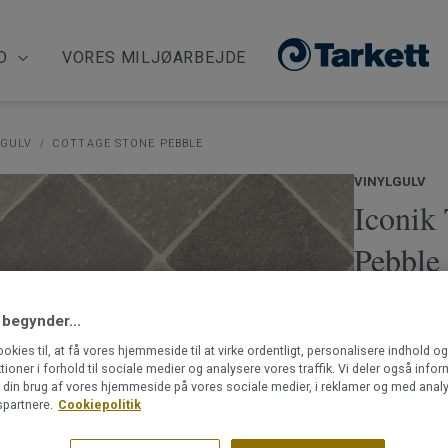
D
VORES MILJØARBEJDE
LGULV
COTTAGE STONE PEBBLE
VINYLGULV
Iconik 
Pebble
Iconik Texsty
 begynder...
tekstilbagsi
til for ekse
ookies til, at få vores hjemmeside til at virke ordentligt, personalisere indhold o
ktioner i forhold til sociale medier og analysere vores traffik. Vi deler også info
som regel er 
din brug af vores hjemmeside på vores sociale medier, i reklamer og med analy
Læs mere
partnere.
Cookiepolitik
Komfortabe