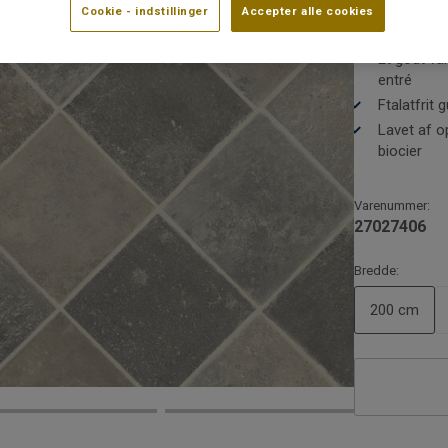
Cookie - indstillinger
Accepter alle cookies
Fås i 2, 3
m2
Et godt val
entré
Ftalatfrit
Lavet af op
biocier
Varenummer:
27027406
Bredde:
200 cm