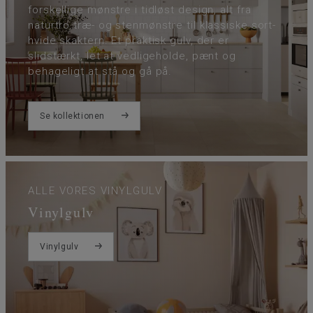
forskellige mønstre i tidløst design, alt fra
naturtro træ- og stenmønstre til klassiske sort-
hvide skaktern. Et praktisk gulv, der er
slidstærkt, let at vedligeholde, pænt og
behageligt at stå og gå på.
Se kollektionen
ALLE VORES VINYLGULV
Vinylgulv
Vinylgulv