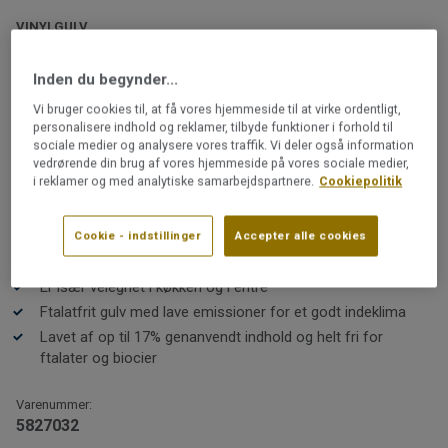
VINYLGULV
Iconik T-Extra | Monza 3 Grey
Inden du begynder...
Iconik T-Extra er et vinylgulv på rulle, som fås i et stort
Vi bruger cookies til, at få vores hjemmeside til at virke ordentligt,
personalisere indhold og reklamer, tilbyde funktioner i forhold til
udvalg af tidsløse designs – fra naturtro træ- og
sociale medier og analysere vores traffik. Vi deler også information
stenmønstre til klassiske skaktern. Et gulv, der er
vedrørende din brug af vores hjemmeside på vores sociale medier,
praktisk, slidstærkt, let at rengøre, pænt og behageligt
i reklamer og med analytiske samarbejdspartnere.
Cookiepolitik
at gå på.
Læs mere
Praktisk, let at rengøre og slidstærkt
Cookie - indstillinger
Accepter alle cookies
Fås som rullevare i 2, 3 og 4 meters bredde
Er især velegnet i køkken og i entré
Ftalatfrit gulv med lave emissioner for et godt indeklima
Lavet af op til 17% genanvendt indhold og helt fri for
ftalater og biocier
Varenummer:
5827032