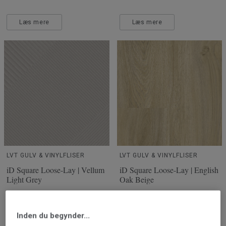
Læs mere
Læs mere
LVT GULV & VINYLFLISER
LVT GULV & VINYLFLISER
iD Square Loose-Lay | Vellum
iD Square Loose-Lay | English
Light Grey
Oak Beige
Inden du begynder...