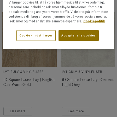
Vi bruger cookies til, at få vores hjemmeside til at virke ordentligt,
Læs mere
Læs mere
personalisere indhold og reklamer, tilbyde funktioner i forhold til
sociale medier og analysere vores traffik. Vi deler også information
vedrørende din brug af vores hjemmeside på vores sociale medier,
i reklamer og med analytiske samarbejdspartnere.
Cookiepolitik
Cookie - indstillinger
Accepter alle cookies
LVT GULV & VINYLFLISER
LVT GULV & VINYLFLISER
iD Square Loose-Lay | English
iD Square Loose-Lay | Cement
Oak Warm Gold
Light Grey
Læs mere
Læs mere