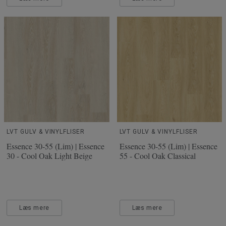
LVT GULV & VINYLFLISER
LVT GULV & VINYLFLISER
Essence 30-55 (Lim) | Essence
Essence 30-55 (Lim) | Essence
30 - Cool Oak Light Beige
55 - Cool Oak Classical
Læs mere
Læs mere