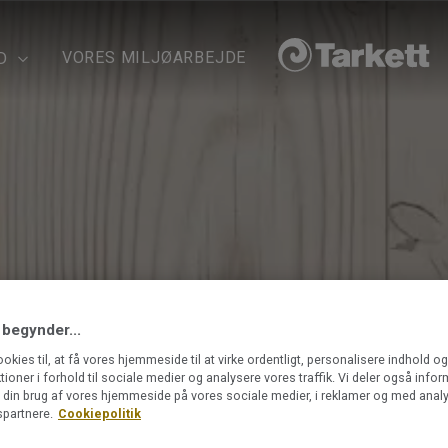
VORES MILJØARBEJDE
D
 begynder...
ookies til, at få vores hjemmeside til at virke ordentligt, personalisere indhold o
ktioner i forhold til sociale medier og analysere vores traffik. Vi deler også info
din brug af vores hjemmeside på vores sociale medier, i reklamer og med analy
partnere.
Cookiepolitik