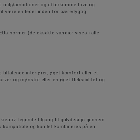
ores miljøambitioner og efterkomme love og
vil være en leder inden for bæredygtig
 EUs normer (de eksakte værdier vises i alle
iltalende interiører, øget komfort eller et
arver og mønstre eller en øget fleksibilitet og
kreativ, legende tilgang til gulvdesign gennem
rdes kompatible og kan let kombineres på en