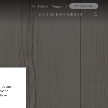
Professionel
Om Tarkett
Support
FIND EN FORHANDLER
g reklamer,
rmation
tiske