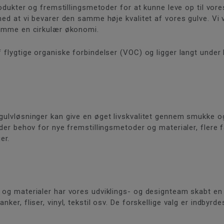
 produkter og fremstillingsmetoder for at kunne leve op til v
 med at vi bevarer den samme høje kvalitet af vores gulve. Vi 
fremme en cirkulær økonomi.
f flygtige organiske forbindelser (VOC) og ligger langt under
gulvløsninger kan give en øget livskvalitet gennem smukke og t
 der behov for nye fremstillingsmetoder og materialer, flere f
er.
 og materialer har vores udviklings- og designteam skabt en 
nker, fliser, vinyl, tekstil osv. De forskellige valg er indby