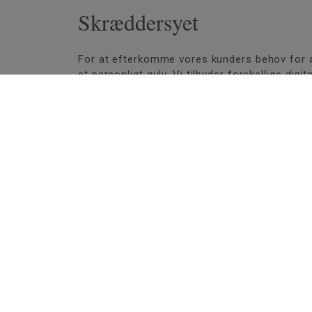
Skræddersyet
For at efterkomme vores kunders behov for at 
et personligt gulv. Vi tilbyder forskellige dig
Med det webbaserede værktøj Room Desig
trægulve, fletparket, Luxury Vinyl Tiles – 