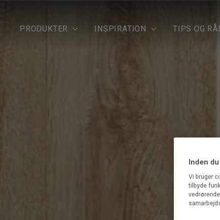
PRODUKTER
INSPIRATION
TIPS OG RÅ
Inden du
Vi bruger c
tilbyde fun
vedrørende 
samarbejds