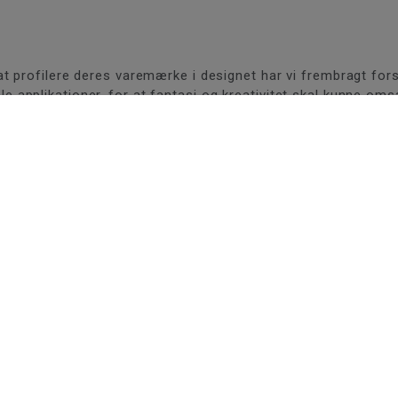
profilere deres varemærke i designet har vi frembragt forske
itale applikationer, for at fantasi og kreativitet skal kunne om
ner kan du oploade billeder af dit hjem og indrette med for
LVT fliser eller boligvinyl.
R
Vi
vi
fo
gu
ud
tæ