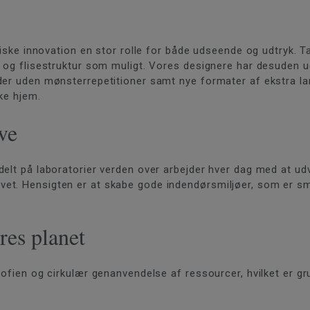
niske innovation en stor rolle for både udseende og udtryk. T
 og flisestruktur som muligt. Vores designere har desuden udv
er uden mønsterrepetitioner samt nye formater af ekstra lang
ske hjem.
ve
elt på laboratorier verden over arbejder hver dag med at udvi
et. Hensigten er at skabe gode indendørsmiljøer, som er sm
res planet
sofien og cirkulær genanvendelse af ressourcer, hvilket er g