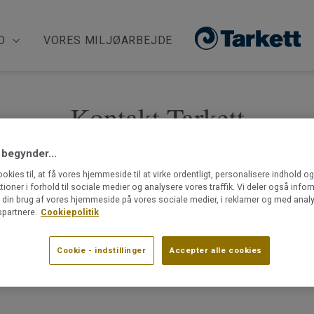
D
VORES MILJØARBEJDE
Kontakt Tarkett
 begynder...
ookies til, at få vores hjemmeside til at virke ordentligt, personalisere indhold o
ktioner i forhold til sociale medier og analysere vores traffik. Vi deler også info
din brug af vores hjemmeside på vores sociale medier, i reklamer og med analy
ntakt Tarketts kundeservice, hvis du har brug for yderligere 
partnere.
Cookiepolitik
Cookie - indstillinger
Accepter alle cookies