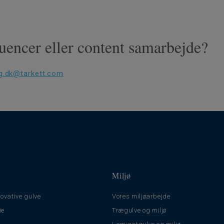
uencer eller content samarbejde?
g.dk@tarkett.com
Miljø
ovative gulve
Vores miljøarbejde
ie
Trægulve og miljø