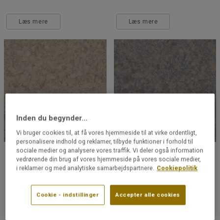
Læs mere
Læs mere
Inden du begynder...
Vi bruger cookies til, at få vores hjemmeside til at virke ordentligt,
personalisere indhold og reklamer, tilbyde funktioner i forhold til
sociale medier og analysere vores traffik. Vi deler også information
BADEVÆRELSESGULVE
BADEVÆRELSESGULVE
vedrørende din brug af vores hjemmeside på vores sociale medier,
iQ Megalit | Megalit Dark
iQ Megalit | Megalit Graphite
i reklamer og med analytiske samarbejdspartnere.
Cookiepolitik
Sand
Sant
Cookie - indstillinger
Accepter alle cookies