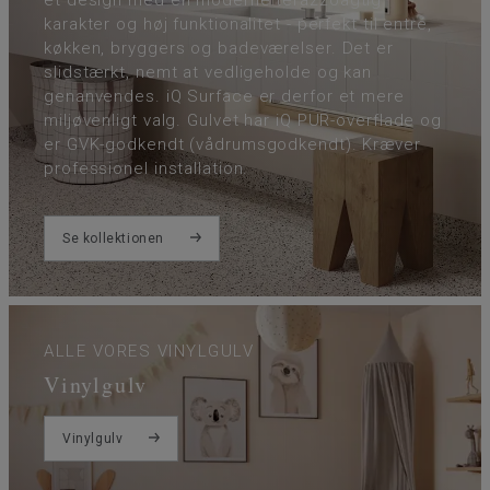
karakter og høj funktionalitet - perfekt til entré,
køkken, bryggers og badeværelser. Det er
slidstærkt, nemt at vedligeholde og kan
genanvendes. iQ Surface er derfor et mere
miljøvenligt valg. Gulvet har iQ PUR-overflade og
er GVK-godkendt (vådrumsgodkendt). Kræver
professionel installation.
Se kollektionen
ALLE VORES VINYLGULV
Vinylgulv
Vinylgulv