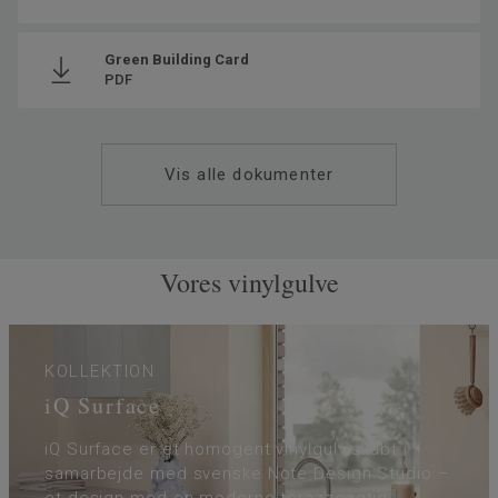
Produceret i
Europa
Grundvægt
2.8
Green Building Card
SAP SKU #
21089093
PDF
Klassificering - Brugsklasse
34 Meget høj trafik
Gulvvarme
Ja (maks. 27° C)
Vis alle dokumenter
Tykkelse på slidlaget
2
Bredde
200
Ftalatindhold
100% Ftalatfri
Vores vinylgulve
KOLLEKTION
iQ Surface
iQ Surface er et homogent vinylgulv skabt i
samarbejde med svenske Note Design Studio –
et design med en moderne terazzoagtig