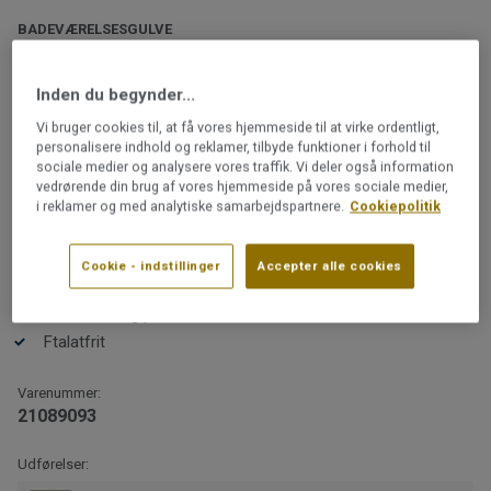
BADEVÆRELSESGULVE
iQ Surface | Surface Solid Peach
Inden du begynder...
iQ Surface er resultatet af et kreativt samarbejde med
Vi bruger cookies til, at få vores hjemmeside til at virke ordentligt,
det svenske designbureau Note Design Studio.
personalisere indhold og reklamer, tilbyde funktioner i forhold til
Kollektionen blev lanceret under Milano Design Week
sociale medier og analysere vores traffik. Vi deler også information
2019 og har mødt stor opmærksomhed.
vedrørende din brug af vores hjemmeside på vores sociale medier,
i reklamer og med analytiske samarbejdspartnere.
Cookiepolitik
Læs mere
Genanvendeligt
Cookie - indstillinger
Accepter alle cookies
Farverne er udvalgt til designentusiasten, som sætter
GVK-godkendt til vådrum
pris på et praktisk og slidstærkt gulv.
Slidstærkt og praktisk
Ftalatfrit
Varenummer:
Kollektionen er GVK-godkendt og opfylder branchens
21089093
krav til vandtæthed. Den er derfor et godt valg til f.eks.
entré eller bryggers. Kontakt altid en GVK-autoriseret
Udførelser:
gulvlægger for installation i vådrum. Takket være den