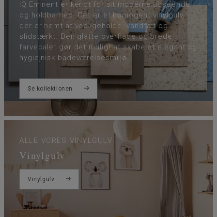
iQ Eminent er kendt for sit moderne udseende
og holdbarhed. Det er et homogent vinylgulv,
der er nemt at vedligeholde, vandtæt og
slidstærkt. Den glatte overflade og brede
farvepalet gør det muligt at skabe et elegant og
hygiejnisk badeværelsesmiljø.
Se kollektionen
ALLE VORES VINYLGULV
Vinylgulv
Vinylgulv