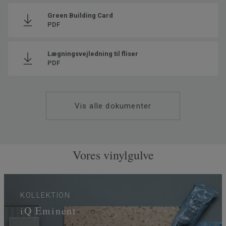
Genanvendt indhold
25.5
Green Building Card
PDF
Produceret i
Europa
Grundvægt
2.75
Lægningsvejledning til fliser
SAP SKU #
21030906
PDF
Klassificering - Brugsklasse
34 Meget høj trafik
Gulvvarme
Ja (maks. 27° C)
Vis alle dokumenter
Tykkelse på slidlaget
2
Bredde
200
Ftalatindhold
100% Ftalatfri
Vores vinylgulve
KOLLEKTION
iQ Eminent