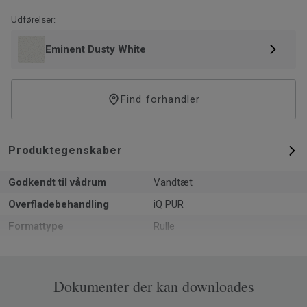
vinylgulve fuldstændig ftalatfri og har VOC-udledning under
kvantificerbart niveau med TVOC <10 µg/m³ efter 28 dage.
Udførelser:
Eminent Dusty White
Find forhandler
Produktegenskaber
Godkendt til vådrum
Vandtæt
Overfladebehandling
iQ PUR
Formattype
Rulle
Samlet tykkelse
2
Recyclable
Ja - installationsspild og post-
Dokumenter der kan downloades
use via ReStart® (ISO 14021)
NCS-farvekode
S 1500-N