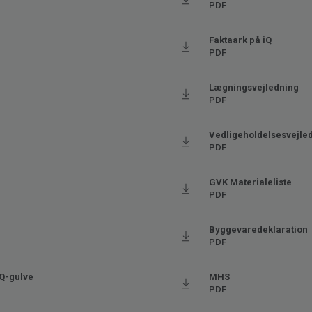
PDF
Ftalatfri
Faktaark på iQ
PDF
Lægningsvejledning
PDF
Vedligeholdelsesvejle
PDF
GVK Materialeliste
PDF
Byggevaredeklaration
PDF
iQ-gulve
MHS
PDF