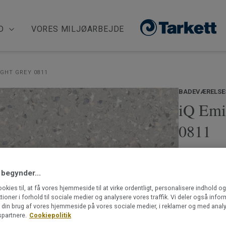
D
VORES MILJØARBEJDE
IGHT GREY 0811
BADEVÆRELSE
iQ Emi
0811
iQ Eminent er 
lang række neu
 begynder...
suppleret af n
hvoraf iQ Emi
ookies til, at få vores hjemmeside til at virke ordentligt, personalisere indhold o
klare accenter
ktioner i forhold til sociale medier og analysere vores traffik. Vi deler også info
Læs mere
din brug af vores hjemmeside på vores sociale medier, i reklamer og med analy
kombineres med
partnere.
Cookiepolitik
vinyl. Det bety
Ftalatfrit