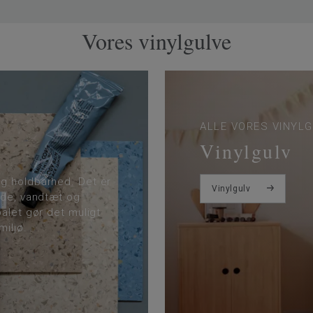
Vores vinylgulve
ALLE VORES VINYL
Vinylgulv
og holdbarhed. Det er
Vinylgulv
lde, vandtæt og
alet gør det muligt
iljø.