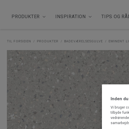
PRODUKTER
INSPIRATION
TIPS OG RÅ
TIL FORSIDEN
PRODUKTER
BADEVÆRELSESGULVE
EMINENT L
Inden du
Vi bruger c
tilbyde fun
vedrørende 
samarbejds