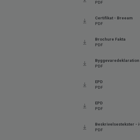
Bredde
200
PDF
Ftalatindhold
100% 
Certifikat - Breeam
PDF
Brochure Fakta
PDF
Byggevaredeklaration
PDF
EPD
PDF
EPD
PDF
Beskrivelsestekster - 
PDF