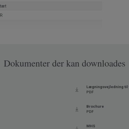
tæt
UR
installationsspild og post-use via ReStart® (ISO
1)
00-N
Dokumenter der kan downloades
pa
Lægningsvejledning til 
PDF
0811
get høj trafik
Brochure
PDF
aks. 27° C)
MHS