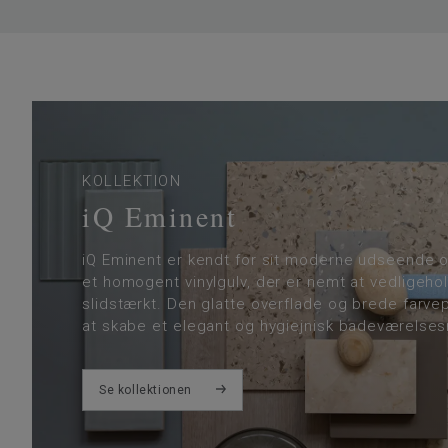
KOLLEKTION
iQ Eminent
iQ Eminent er kendt for sit moderne udseende 
et homogent vinylgulv, der er nemt at vedligeho
slidstærkt. Den glatte overflade og brede farvep
at skabe et elegant og hygiejnisk badeværelsesm
Se kollektionen