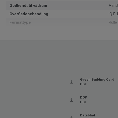
Godkendt til vådrum
Vand
Overfladebehandling
iQ P
Formattype
Rulle
Samlet tykkelse
2
Recyclable
Ja - 
1402
NCS-farvekode
S 35
Genanvendt indhold
25.5
Produceret i
Euro
Grundvægt
2.75
Green Building Card
PDF
SAP SKU #
2103
Klassificering - Brugsklasse
34 Me
DOP
PDF
Gulvvarme
Ja (m
Tykkelse på slidlaget
2
Datablad