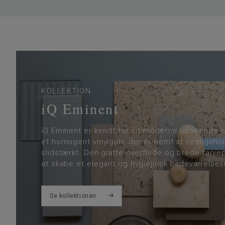
KOLLEKTION
iQ Eminent
iQ Eminent er kendt for sit moderne udseende 
et homogent vinylgulv, der er nemt at vedligeho
slidstærkt. Den glatte overflade og brede farvep
at skabe et elegant og hygiejnisk badeværelsesm
Se kollektionen