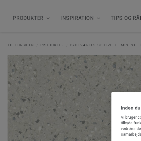
PRODUKTER
INSPIRATION
TIPS OG RÅ
TIL FORSIDEN
PRODUKTER
BADEVÆRELSESGULVE
EMINENT L
Inden du
Vi bruger c
tilbyde fun
vedrørende 
samarbejds