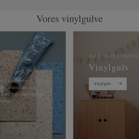
Vores vinylgulve
ALLE VORES VINYL
Vinylgulv
og holdbarhed. Det er
Vinylgulv
lde, vandtæt og
alet gør det muligt
iljø.