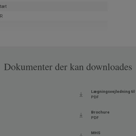
tæt
UR
installationsspild og post-use via ReStart® (ISO
1)
02-Y
Dokumenter der kan downloades
pa
Lægningsvejledning til 
PDF
0879
get høj trafik
Brochure
PDF
aks. 27° C)
MHS