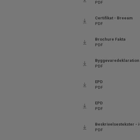
Bredde
200
PDF
Ftalatindhold
100% 
Certifikat - Breeam
PDF
Brochure Fakta
PDF
Byggevaredeklaration
PDF
EPD
PDF
EPD
PDF
Beskrivelsestekster - 
PDF