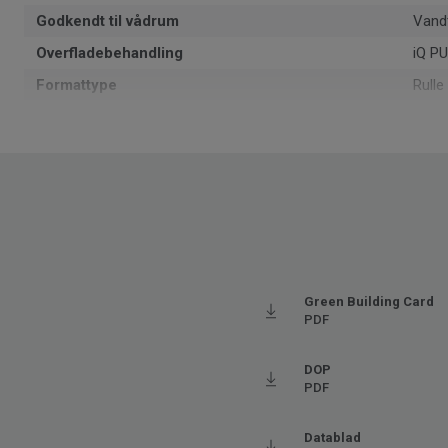
Godkendt til vådrum
Vand
Overfladebehandling
iQ P
Formattype
Rulle
Samlet tykkelse
2
Recyclable
Ja - 
1402
NCS-farvekode
S 25
Genanvendt indhold
25.5
Produceret i
Euro
Grundvægt
2.75
Green Building Card
PDF
SAP SKU #
2103
Klassificering - Brugsklasse
34 Me
DOP
PDF
Gulvvarme
Ja (m
Tykkelse på slidlaget
2
Datablad