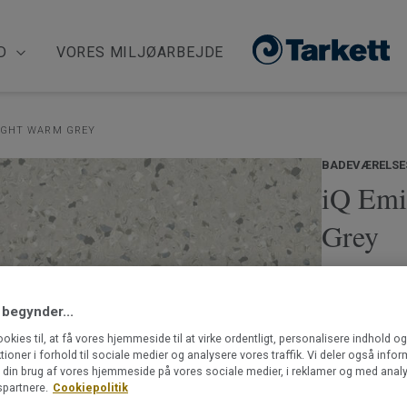
D
VORES MILJØARBEJDE
IGHT WARM GREY
BADEVÆRELSE
iQ Emi
Grey
iQ Eminent er 
lang række neu
 begynder...
suppleret af n
hvoraf iQ Emi
ookies til, at få vores hjemmeside til at virke ordentligt, personalisere indhold o
klare accenter
ktioner i forhold til sociale medier og analysere vores traffik. Vi deler også info
Læs mere
din brug af vores hjemmeside på vores sociale medier, i reklamer og med analy
kombineres med
partnere.
Cookiepolitik
vinyl. Det bety
Ftalatfrit