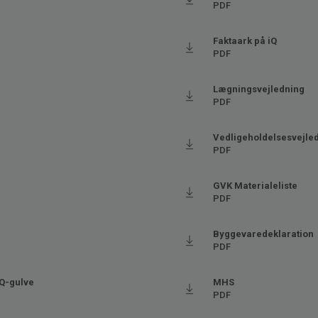
PDF
Ftalatfri
Faktaark på iQ
PDF
Lægningsvejledning
PDF
Vedligeholdelsesvejle
PDF
GVK Materialeliste
PDF
Byggevaredeklaration
PDF
iQ-gulve
MHS
PDF