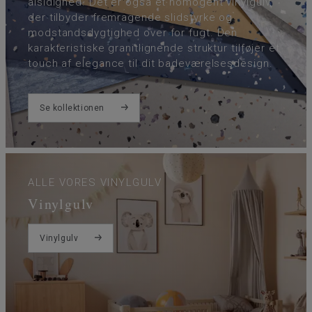
alsidighed. Det er også et homogent vinylgulv,
der tilbyder fremragende slidstyrke og
modstandsdygtighed over for fugt. Den
karakteristiske granitlignende struktur tilføjer et
touch af elegance til dit badeværelsesdesign.
Se kollektionen
ALLE VORES VINYLGULV
Vinylgulv
Vinylgulv