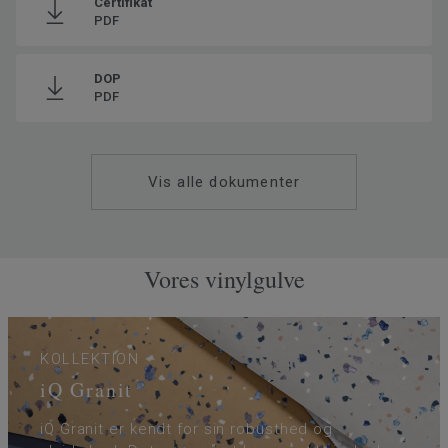
Certifikat
PDF
Produceret i
Europa
Grundvægt
2.75
DOP
SAP SKU #
21142391
PDF
Klassificering - Brugsklasse
34 Meget høj trafik
Gulvvarme
Ja (maks. 27° C)
Vis alle dokumenter
Tykkelse på slidlaget
2
Bredde
200
Ftalatindhold
100% Ftalatfri
Vores vinylgulve
KOLLEKTION
iQ Granit
iQ Granit er kendt for sin robusthed og