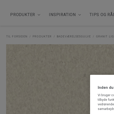
PRODUKTER
INSPIRATION
TIPS OG RÅ
TIL FORSIDEN
PRODUKTER
BADEVÆRELSESGULVE
GRANIT LI
Inden du
Vi bruger c
tilbyde fun
vedrørende 
samarbejds