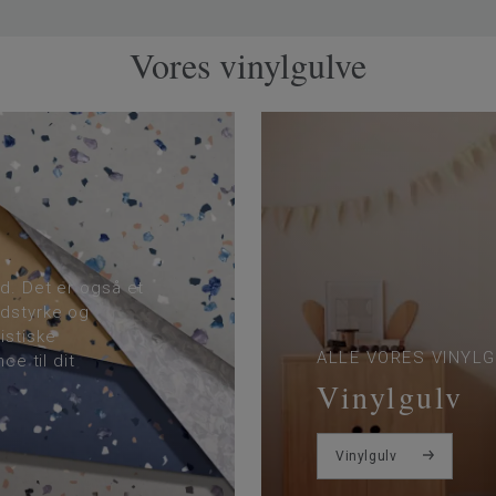
Vores vinylgulve
ed. Det er også et
idstyrke og
istiske
ALLE VORES VINYL
ce til dit
Vinylgulv
Vinylgulv