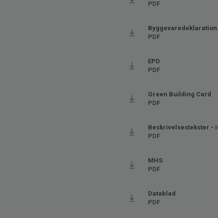
Bredde
200
PDF
Ftalatindhold
100% 
Byggevaredeklaration
PDF
EPD
PDF
Green Building Card
PDF
Beskrivelsestekster - 
PDF
MHS
PDF
Datablad
PDF