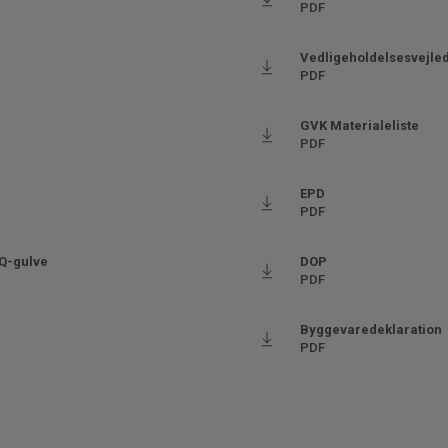
PDF
Ftalatfri
Vedligeholdelsesvejle
PDF
GVK Materialeliste
PDF
EPD
PDF
iQ-gulve
DOP
PDF
Byggevaredeklaration
PDF