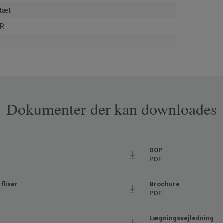
tæt
UR
installationsspild og post-use via ReStart® (ISO
1)
05-Y30R
Dokumenter der kan downloades
pa
DOP
PDF
2323
get høj trafik
fliser
Brochure
PDF
aks. 27° C)
Lægningsvejledning