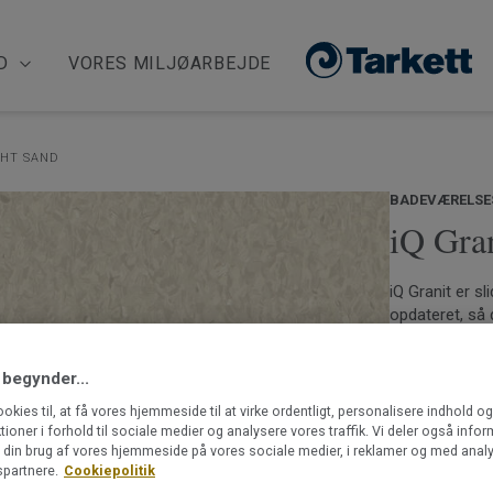
D
VORES MILJØARBEJDE
GHT SAND
BADEVÆRELSE
iQ Gran
iQ Granit er sl
opdateret, så 
retningsløst m
og beige nuanc
 begynder...
mønsterbilled
Læs mere
design. Hele k
ookies til, at få vores hjemmeside til at virke ordentligt, personalisere indhold o
med iQ Eminent
ktioner i forhold til sociale medier og analysere vores traffik. Vi deler også info
Ftalatfrit
din brug af vores hjemmeside på vores sociale medier, i reklamer og med analy
løsninger med
Markedets
partnere.
Cookiepolitik
egenskaber. iQ 
Kan bestil