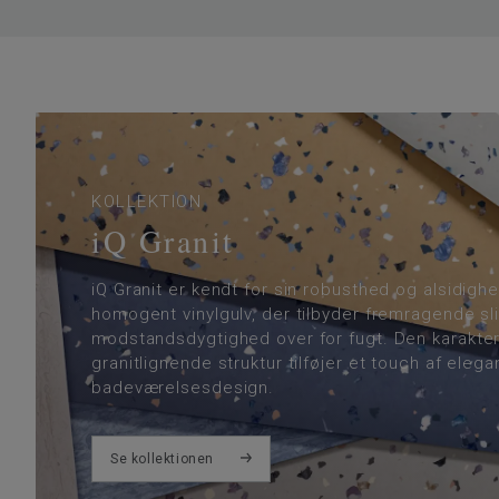
KOLLEKTION
iQ Granit
iQ Granit er kendt for sin robusthed og alsidigh
homogent vinylgulv, der tilbyder fremragende sl
modstandsdygtighed over for fugt. Den karakter
granitlignende struktur tilføjer et touch af elegan
badeværelsesdesign.
Se kollektionen