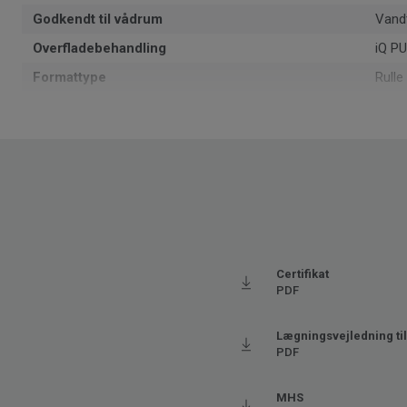
Godkendt til vådrum
Vand
Overfladebehandling
iQ P
Formattype
Rulle
Samlet tykkelse
2
Recyclable
Ja - 
1402
NCS-farvekode
S 20
Genanvendt indhold
25.5
Produceret i
Euro
Grundvægt
2.75
Certifikat
PDF
SAP SKU #
2114
Klassificering - Brugsklasse
34 Me
Lægningsvejledning til 
PDF
Gulvvarme
Ja (m
Tykkelse på slidlaget
2
MHS