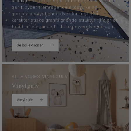
alsidighed. Det er også et homogent vinylgulv,
der tilbyder fremragende slidstyrke og
modstandsdygtighed over for fugt. Den
karakteristiske granitlignende struktur tilføjer et
touch af elegance til dit badeværelsesdesign.
Se kollektionen
ALLE VORES VINYLGULV
Vinylgulv
Vinylgulv