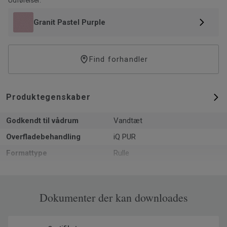
Udførelser:
tilstand, gør iQ Granit til det perfekte valg til hospitaler og
skoler. iQ gulve er i dag også blevet populære som
Granit Pastel Purple
indretningsmateriale i boliger såvel som til miljøer som
kontorer og butikker.
Find forhandler
Produktegenskaber
Godkendt til vådrum
Vandtæt
Overfladebehandling
iQ PUR
Formattype
Rulle
Samlet tykkelse
2
Recyclable
Ja - installationsspild og post-
Dokumenter der kan downloades
use via ReStart® (ISO 14021)
NCS-farvekode
S 2020-R20B
Genanvendt indhold
25.5