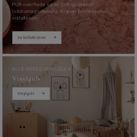
PUR-overflade og er GVK-godkendt
(vådrumsgodkendt). Kræver professionel
installation.
Se kollektionen
ALLE VORES VINYLGULV
Vinylgulv
Vinylgulv