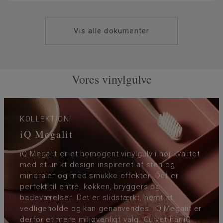
Klassificering - Brugsklasse
34 Meget høj trafik
Gulvvarme
Ja (maks. 27° C)
Vis alle dokumenter
Tykkelse på slidlaget
2
Bredde
200
Ftalatindhold
100% Ftalatfri
Vores vinylgulve
KOLLEKTION
iQ Megalit
iQ Megalit er et homogent vinylgulv i høj kvalitet
med et unikt design inspireret af sten og
mineraler og med smukke effekter. Det er
perfekt til entré, køkken, bryggers og
badeværelser. Det er slidstærkt, nemt at
vedligeholde og kan genanvendes. iQ Megalit er
derfor et mere miljøvenligt valg. Gulvet har iQ