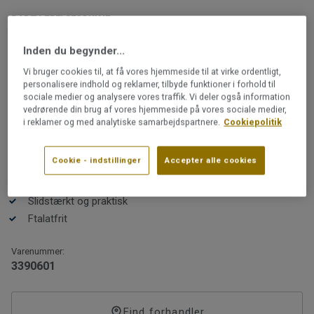
BADEVÆRELSESGULVE
iQ Megalit | Megalit Black
Inden du begynder...
Vi bruger cookies til, at få vores hjemmeside til at virke ordentligt,
iQ Megalit er et homogent vinylgulv i høj kvalitet til dig,
personalisere indhold og reklamer, tilbyde funktioner i forhold til
som er design- og kvalitetsbevidst. Det unikke og
sociale medier og analysere vores traffik. Vi deler også information
elegante mønster med store flager i skinnende nuancer
vedrørende din brug af vores hjemmeside på vores sociale medier,
er inspireret af naturens mineraler og metaller.
i reklamer og med analytiske samarbejdspartnere.
Cookiepolitik
Læs mere
Cookie - indstillinger
Accepter alle cookies
Genanvendeligt
IQ-kollektionerne er udviklet og produceret i Sverige og
GVK-godkendt til vådrum
kendte for egenskaber som høj slidstyrke, fleksibilitet
Slidstærkt og praktisk
og nem vedligeholdelse. iQ Megalit kan returneres og
Ftalatfrit
genanvendes, når det engang bliver slidt. Dette er et
vigtigt skridt mod et cirkulært og fossilfrit samfund.
Varenummer:
3390601
Takket være den robuste iQ PUR-overflade har iQ
Find forhandler