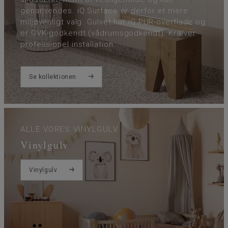
genanvendes. iQ Surface er derfor et mere
miljøvenligt valg. Gulvet har iQ PUR-overflade og
er GVK-godkendt (vådrumsgodkendt). Kræver
professionel installation.
Se kollektionen
ALLE VORES VINYLGULV
Vinylgulv
Vinylgulv