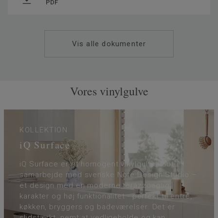
SAP SKU #
21089162
PDF
Klassificering - Brugsklasse
34 Meget høj trafik
Gulvvarme
Ja (maks. 27° C)
Vis alle dokumenter
Tykkelse på slidlaget
2
Bredde
200
Ftalatindhold
100% Ftalatfri
Vores vinylgulve
KOLLEKTION
iQ Surface
iQ Surface er et homogent vinylgulv skabt i
samarbejde med svenske Note Design Studio –
et design med en moderne terazzoagtig
karakter og høj funktionalitet - perfekt til entré,
køkken, bryggers og badeværelser. Det er
slidstærkt, nemt at vedligeholde og kan