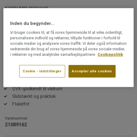
BADEVÆRELSESGULVE
iQ Surface | Surface Contrast
Inden du begynder...
Accent
Vi bruger cookies til, at få vores hjemmeside til at virke ordentligt,
personalisere indhold og reklamer, tilbyde funktioner i forhold til
iQ Surface er resultatet af et kreativt samarbejde med
sociale medier og analysere vores traffik. Vi deler også information
det svenske designbureau Note Design Studio.
vedrørende din brug af vores hjemmeside på vores sociale medier,
Kollektionen blev lanceret under Milano Design Week
i reklamer og med analytiske samarbejdspartnere.
Cookiepolitik
2019 og har mødt stor opmærksomhed.
Læs mere
Cookie - indstillinger
Accepter alle cookies
Genanvendeligt
Farverne er udvalgt til designentusiasten, som sætter
GVK-godkendt til vådrum
pris på et praktisk og slidstærkt gulv.
Slidstærkt og praktisk
Ftalatfrit
Varenummer:
Kollektionen er GVK-godkendt og opfylder branchens
21089162
krav til vandtæthed. Den er derfor et godt valg til f.eks.
entré eller bryggers. Kontakt altid en GVK-autoriseret