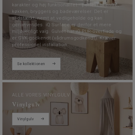
karakter og høj funktionalitet - perfekt til entré,
køkken, bryggers og badeværelser. Det er
slidstærkt, nemt at vedligeholde og kan
genanvendes. iQ Surface er derfor et mere
miljøvenligt valg. Gulvet har iQ PUR-overflade og
er GVK-godkendt (vådrumsgodkendt). Kræver
professionel installation.
Se kollektionen
ALLE VORES VINYLGULV
Vinylgulv
Vinylgulv