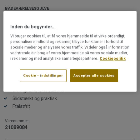
BADEVÆRELSESGULVE
iQ Surface | Surface Contrast
Multi
Inden du begynder...
Vi bruger cookies til, at få vores hjemmeside til at virke ordentligt,
personalisere indhold og reklamer, tilbyde funktioner i forhold til
iQ Surface er resultatet af et kreativt samarbejde med
sociale medier og analysere vores traffik. Vi deler også information
det svenske designbureau Note Design Studio.
vedrørende din brug af vores hjemmeside på vores sociale medier,
Kollektionen blev lanceret under Milano Design Week
i reklamer og med analytiske samarbejdspartnere.
Cookiepolitik
2019 og har mødt stor opmærksomhed.
Læs mere
Cookie - indstillinger
Accepter alle cookies
Genanvendeligt
Farverne er udvalgt til designentusiasten, som sætter
GVK-godkendt til vådrum
pris på et praktisk og slidstærkt gulv.
Slidstærkt og praktisk
Ftalatfrit
Varenummer:
Kollektionen er GVK-godkendt og opfylder branchens
21089084
krav til vandtæthed. Den er derfor et godt valg til f.eks.
entré eller bryggers. Kontakt altid en GVK-autoriseret