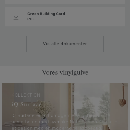
SAP SKU #
21089084
Klassificering - Brugsklasse
34 Meget høj trafik
Green Building Card
PDF
Gulvvarme
Ja (maks. 27° C)
Tykkelse på slidlaget
2
Bredde
200
Vis alle dokumenter
Ftalatindhold
100% Ftalatfri
Vores vinylgulve
KOLLEKTION
iQ Surface
iQ Surface er et homogent vinylgulv skabt i
samarbejde med svenske Note Design Studio –
et design med en moderne terazzoagtig