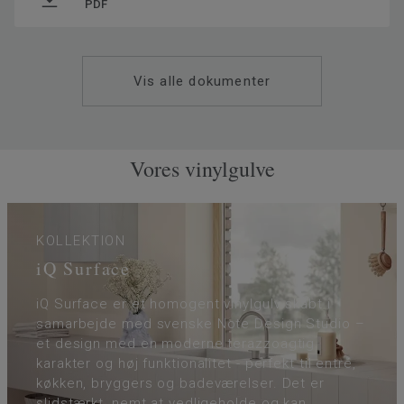
SAP SKU #
21089085
PDF
Klassificering - Brugsklasse
34 Meget høj trafik
Gulvvarme
Ja (maks. 27° C)
Vis alle dokumenter
Tykkelse på slidlaget
2
Bredde
200
Ftalatindhold
100% Ftalatfri
Vores vinylgulve
KOLLEKTION
iQ Surface
iQ Surface er et homogent vinylgulv skabt i
samarbejde med svenske Note Design Studio –
et design med en moderne terazzoagtig
karakter og høj funktionalitet - perfekt til entré,
køkken, bryggers og badeværelser. Det er
slidstærkt, nemt at vedligeholde og kan