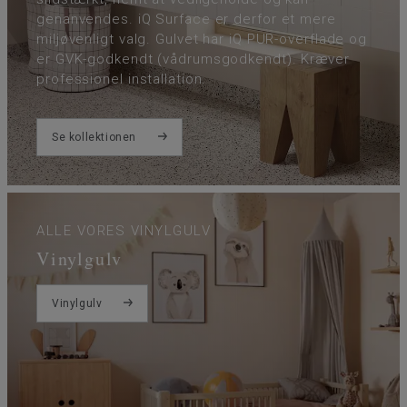
genanvendes. iQ Surface er derfor et mere
miljøvenligt valg. Gulvet har iQ PUR-overflade og
er GVK-godkendt (vådrumsgodkendt). Kræver
professionel installation.
Se kollektionen
ALLE VORES VINYLGULV
Vinylgulv
Vinylgulv