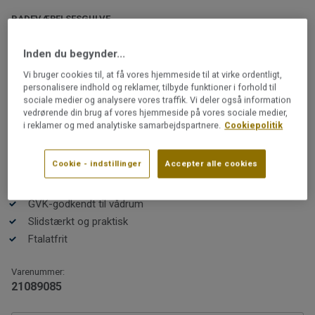
BADEVÆRELSESGULVE
iQ Surface | Surface Dimmed
Inden du begynder...
Airy
Vi bruger cookies til, at få vores hjemmeside til at virke ordentligt,
personalisere indhold og reklamer, tilbyde funktioner i forhold til
iQ Surface er resultatet af et kreativt samarbejde med
sociale medier og analysere vores traffik. Vi deler også information
det svenske designbureau Note Design Studio.
vedrørende din brug af vores hjemmeside på vores sociale medier,
Kollektionen blev lanceret under Milano Design Week
i reklamer og med analytiske samarbejdspartnere.
Cookiepolitik
2019 og har mødt stor opmærksomhed.
Læs mere
Cookie - indstillinger
Accepter alle cookies
Genanvendeligt
Farverne er udvalgt til designentusiasten, som sætter
GVK-godkendt til vådrum
pris på et praktisk og slidstærkt gulv.
Slidstærkt og praktisk
Ftalatfrit
Varenummer:
Kollektionen er GVK-godkendt og opfylder branchens
21089085
krav til vandtæthed. Den er derfor et godt valg til f.eks.
entré eller bryggers. Kontakt altid en GVK-autoriseret