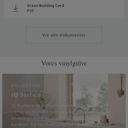
Klassificering - Brugsklasse
34 Meget høj trafik
Green Building Card
PDF
Gulvvarme
Ja (maks. 27° C)
Tykkelse på slidlaget
2
Bredde
200
Vis alle dokumenter
Ftalatindhold
100% Ftalatfri
Vores vinylgulve
KOLLEKTION
iQ Surface
iQ Surface er et homogent vinylgulv skabt i
samarbejde med svenske Note Design Studio –
et design med en moderne terazzoagtig
karakter og høj funktionalitet - perfekt til entré,