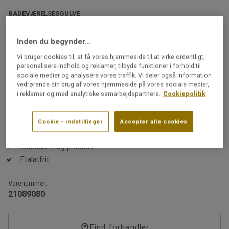
BADEVÆRELSESGULVE
iQ Surface | Surface Rouge Multi
Inden du begynder...
iQ Surface er resultatet af et kreativt samarbejde med
Vi bruger cookies til, at få vores hjemmeside til at virke ordentligt,
det svenske designbureau Note Design Studio.
personalisere indhold og reklamer, tilbyde funktioner i forhold til
sociale medier og analysere vores traffik. Vi deler også information
Kollektionen blev lanceret under Milano Design Week
vedrørende din brug af vores hjemmeside på vores sociale medier,
2019 og har mødt stor opmærksomhed.
i reklamer og med analytiske samarbejdspartnere.
Cookiepolitik
Læs mere
Genanvendeligt
Cookie - indstillinger
Accepter alle cookies
Farverne er udvalgt til designentusiasten, som sætter
GVK-godkendt til vådrum
pris på et praktisk og slidstærkt gulv.
Slidstærkt og praktisk
Ftalatfrit
Varenummer:
Kollektionen er GVK-godkendt og opfylder branchens
21089080
krav til vandtæthed. Den er derfor et godt valg til f.eks.
entré eller bryggers. Kontakt altid en GVK-autoriseret
gulvlægger for installation i vådrum. Takket være den
Find forhandler