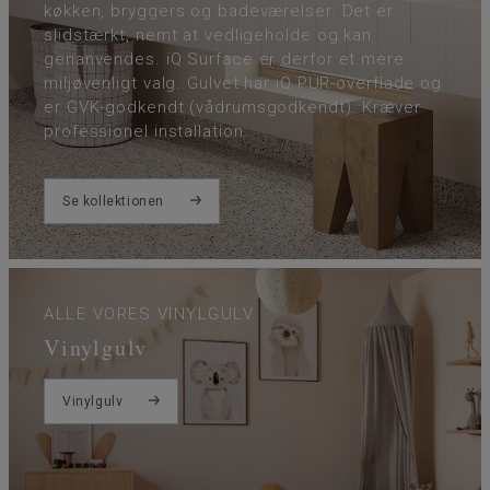
køkken, bryggers og badeværelser. Det er
slidstærkt, nemt at vedligeholde og kan
genanvendes. iQ Surface er derfor et mere
miljøvenligt valg. Gulvet har iQ PUR-overflade og
er GVK-godkendt (vådrumsgodkendt). Kræver
professionel installation.
Se kollektionen
ALLE VORES VINYLGULV
Vinylgulv
Vinylgulv