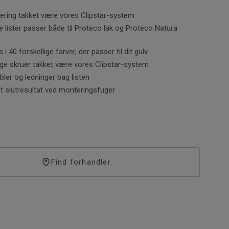
ring takket være vores Clipstar-system
e lister passer både til Proteco lak og Proteco Natura
 giver sig, skal der altid være en bevægelsesfuge på
mm mellem gulv og væg, dørtrin eller andre faste
s i 40 forskellige farver, der passer til dit gulv
 Bevægelsesfugerne skjules med fodpaneler,
ige skruer takket være vores Clipstar-system
ler rørmanchetter.
abler og ledninger bag listen
lot slutresultat ved monteringsfuger
Find forhandler