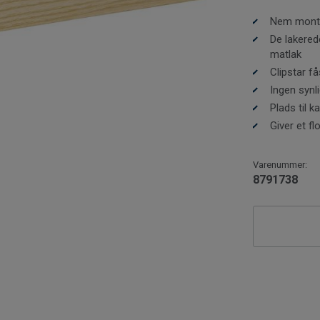
Nem monte
De lakered
Eftersom træ
matlak
mindst 8-10 
Clipstar få
monteringer.
Ingen synl
fodlister el
Plads til k
Giver et f
Varenummer:
8791738