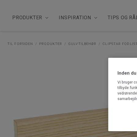
PRODUKTER
INSPIRATION
TIPS OG RÅ
TIL FORSIDEN
PRODUKTER
GULVTILBEHØR
CLIPSTAR FODLIST
Inden du
Vi bruger c
tilbyde fun
vedrørende 
samarbejds