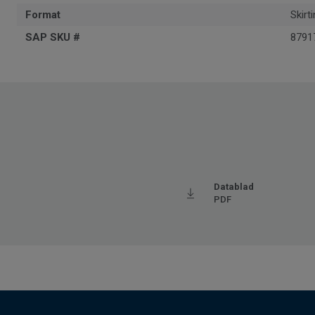
Format
Skirt
SAP SKU #
8791
Datablad
PDF