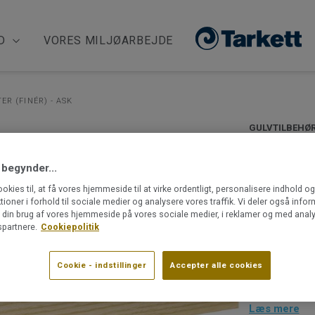
D
VORES MILJØARBEJDE
ER (FINÉR) - ASK
GULVTILBEHØ
Tilbehø
 begynder...
finér - 
ookies til, at få vores hjemmeside til at virke ordentligt, personalisere indhold o
ktioner i forhold til sociale medier og analysere vores traffik. Vi deler også info
(Finér)
din brug af vores hjemmeside på vores sociale medier, i reklamer og med analy
partnere.
Cookiepolitik
I vores bred
detaljer, der
Cookie - indstillinger
Accepter alle cookies
monteringen 
panelerne blo
der være små
Læs mere