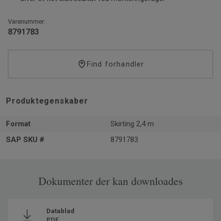
eller rørmanchetter.
Varenummer:
8791783
Find forhandler
Produktegenskaber
Format
Skirting 2,4 m
SAP SKU #
8791783
Dokumenter der kan downloades
Datablad
PDF