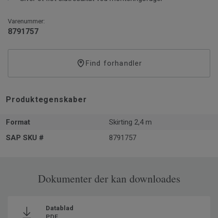
eller rørmanchetter.
Varenummer:
8791757
Find forhandler
Produktegenskaber
Format
Skirting 2,4 m
SAP SKU #
8791757
Dokumenter der kan downloades
Datablad
PDF