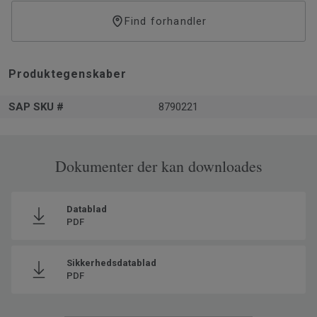
Find forhandler
Sikkerhedsdatablade er tilgængelige
her
.
Produktegenskaber
SAP SKU #
8790221
Dokumenter der kan downloades
Datablad
PDF
Sikkerhedsdatablad
PDF