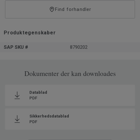
Find forhandler
Sikkerhedsdatablade er tilgængelige
her
.
Produktegenskaber
SAP SKU #
8790202
Dokumenter der kan downloades
Datablad
PDF
Sikkerhedsdatablad
PDF