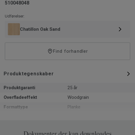
510048048
Udførelser:
Chatillon Oak Sand
Find forhandler
Produktegenskaber
Produktgaranti
25 år
Overfladeeffekt
Woodgrain
Formattype
Planke
Samlet tykkelse
10
PEFC (PEFC / 05-35-125)
Ja
Dokumenter der kan downloades