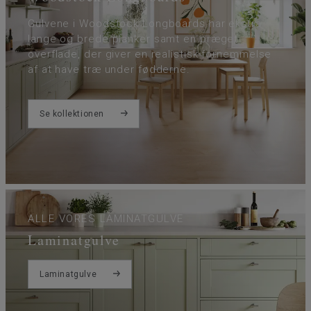
Gulvene i Woodstock Longboards har ekstra
lange og brede planker samt en præget
overflade, der giver en realistisk fornemmelse
af at have træ under fødderne.
Se kollektionen
ALLE VORES LAMINATGULVE
Laminatgulve
Laminatgulve