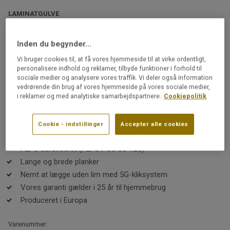
LAMINATGULVE
Woodstock Longboards |
Chatillon Oak Sand
Inden du begynder...
Vi bruger cookies til, at få vores hjemmeside til at virke ordentligt,
personalisere indhold og reklamer, tilbyde funktioner i forhold til
Woodstock Longboards er ekstra lange og brede
sociale medier og analysere vores traffik. Vi deler også information
planker, som passer perfekt til større rum, hvor du
vedrørende din brug af vores hjemmeside på vores sociale medier,
ønsker at forlænge følelsen af længde. Gulvets matte
i reklamer og med analytiske samarbejdspartnere.
Cookiepolitik
overflade i kombination med en naturtro tekstur af
træårer og knaster fremmer fornemmelsen af et tidløst
Læs mere
plankegulv.
Cookie - indstillinger
Accepter alle cookies
Slidstærkt, holdbart og let at rengøre
PEFC certificeret (PEFC / 05-35-125)
Lange og brede planker
Nemt at lægge uden lim med 5G-kliksystem
Vores garanti gælder i 25 år til hjemmebrug
Produceret i Europa
Varenummer: