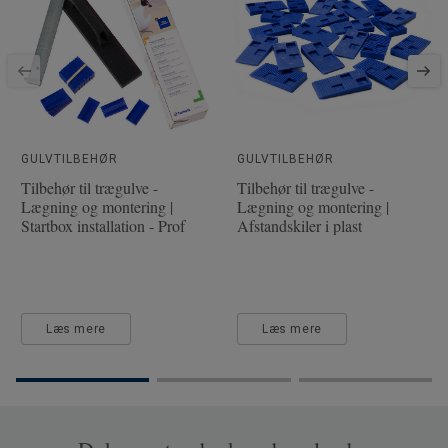
Fasede kanter
4 sides
Klassificering - Brugsklasse
32 Moderat
Gulvvarme
Ja (maks. 27° C)
Længde
138
Bredde
19.3
GULVTILBEHØR
GULVTILBEHØR
Tilbehør til trægulve -
Tilbehør til trægulve -
Overfladeeffekt
Embossing in Register (Plus
Lægning og montering |
Lægning og montering |
effect)
Startbox installation - Prof
Afstandskiler i plast
Trinlydsdæmpning - ∆Lw
17
Læs mere
Læs mere