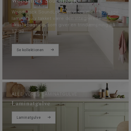
Woodstock SoundLogic
Woodstock SoundLogic er vores mest lydsvage
laminatgulv takket være den integrerede
akustikbagside, som giver en trindæmpning på
17 dB.
Se kollektionen
ALLE VORES LAMINATGULVE
Laminatgulve
Laminatgulve