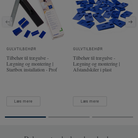
Fasede kanter
4 sides
Klassificering - Brugsklasse
32 Moderat
Gulvvarme
Ja (maks. 27° C)
Længde
138
Bredde
19.3
GULVTILBEHØR
GULVTILBEHØR
Tilbehør til trægulve -
Tilbehør til trægulve -
Overfladeeffekt
Embossing in Register (Plus
Lægning og montering |
Lægning og montering |
effect)
Startbox installation - Prof
Afstandskiler i plast
Trinlydsdæmpning - ∆Lw
17
Læs mere
Læs mere