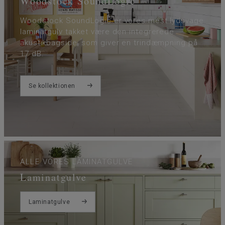
Woodstock SoundLogic
Woodstock SoundLogic er vores mest lydsvage
laminatgulv takket være den integrerede
akustikbagside, som giver en trindæmpning på
17 dB.
Se kollektionen
ALLE VORES LAMINATGULVE
Laminatgulve
Laminatgulve