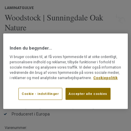
LAMINATGULVE
Woodstock | Sunningdale Oak
Nature
Laminatgulvene i Woodstock-kollektionen fanger
udtrykket i et naturligt egetræsgulv. Gulvet har en
Inden du begynder...
tydelig og unik struktur med årer og mærker fra knaster,
Vi bruger cookies til, at få vores hjemmeside til at virke ordentligt,
som genskaber fornemmelsen af et autentisk trægulv
personalisere indhold og reklamer, tilbyde funktioner i forhold til
af høj kvalitet. I kollektionen finder du klassiske
Læs mere
sociale medier og analysere vores traffik. Vi deler også information
træmønstre med både rolige og rustikke udtryk.
vedrørende din brug af vores hjemmeside på vores sociale medier,
Slidstærkt, holdbart og let at rengøre
i reklamer og med analytiske samarbejdspartnere.
Cookiepolitik
PEFC certificeret (PEFC / 05-35-125)
Klassiske og autentiske trædesigns
Cookie - indstillinger
Accepter alle cookies
Nemt at lægge uden lim med 5G-kliksystem
Vores garanti gælder i 20 år til hjemmebrug
Produceret i Europa
Varenummer: