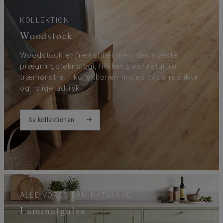
KOLLEKTION
Woodstock
Woodstock er fremstillet med den nyeste
prægningsteknologi, hvilket giver naturtro
træmønstre. I kollektionen findes både rustikke
og rolige udtryk.
Se kollektionen
ALLE VORES LAMINATGULVE
Laminatgulve