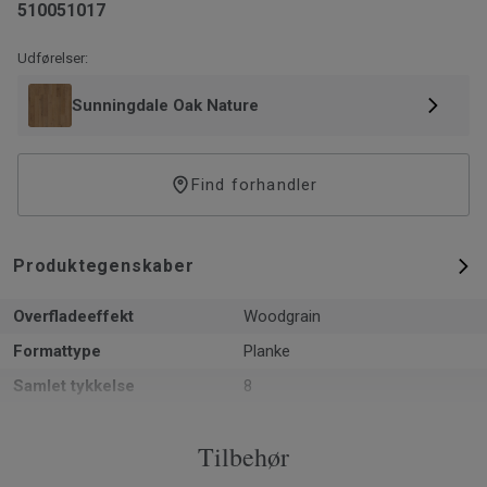
510051017
Udførelser:
Sunningdale Oak Nature
Find forhandler
Produktegenskaber
Overfladeeffekt
Woodgrain
Formattype
Planke
Samlet tykkelse
8
PEFC (PEFC / 05-35-125)
Ja
Tilbehør
m² pr. pakke
2.13