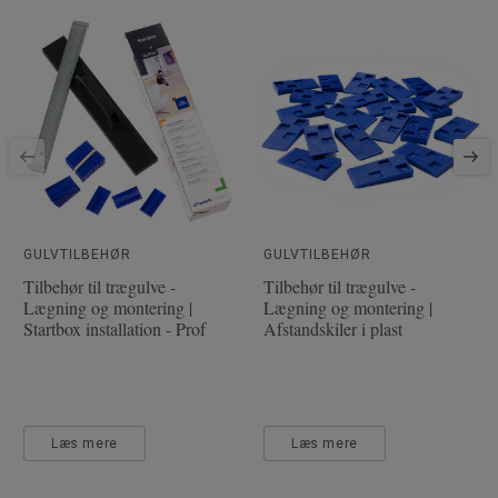
Varer pr. pakke
8
Brugsklasse for boligmiljø
23 Høj
Låsesystem
5G
SAP SKU #
510051017
Fasede kanter
Ingen fas
Klassificering - Brugsklasse
32 Moderat
Gulvvarme
Ja (maks. 27° C)
Længde
138
GULVTILBEHØR
GULVTILBEHØR
Tilbehør til trægulve -
Tilbehør til trægulve -
Bredde
19.3
Lægning og montering |
Lægning og montering |
Startbox installation - Prof
Afstandskiler i plast
Læs mere
Læs mere