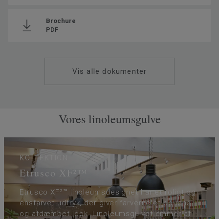
Brochure
PDF
Vis alle dokumenter
Vores linoleumsgulve
KOLLEKTION
Etrusco XF²™
Etrusco XF²™ linoleumsdesignet har et roligt og
ensfarvet udtryk, der giver farverne et douche
og afdæmpet look. Linoleumsgulvet emmer af