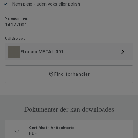
XF²™ overflade, og skal ikke behandles med voks eller
Nem pleje - uden voks eller polish
polish.
Varenummer:
14177001
Udførelser:
Etrusco METAL 001
Find forhandler
Dokumenter der kan downloades
Certifikat - Antibakteriel
PDF