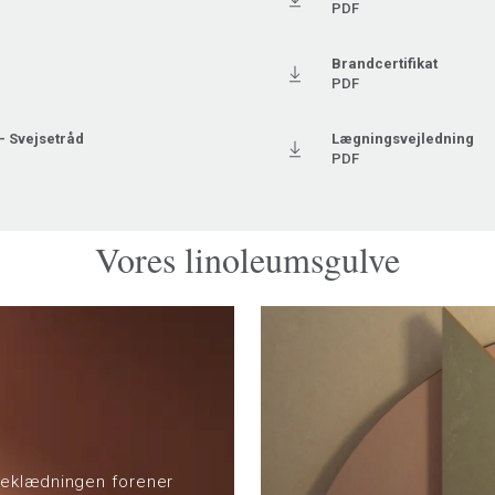
PDF
r
Brandcertifikat
PDF
- Svejsetråd
Lægningsvejledning
PDF
Vores linoleumsgulve
beklædningen forener