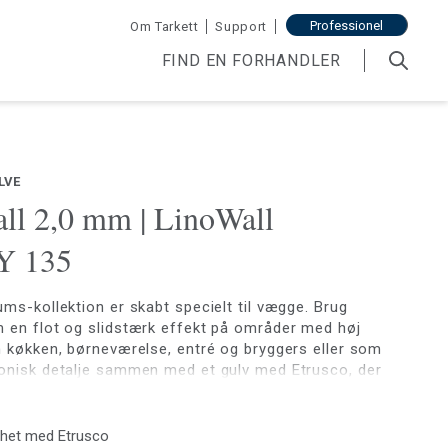
Professionel
Om Tarkett
Support
FIND EN FORHANDLER
LVE
ll 2,0 mm | LinoWall
 135
ums-kollektion er skabt specielt til vægge. Brug
 en flot og slidstærk effekt på områder med høj
m køkken, børneværelse, entré og bryggers eller som
onisk detalje sammen med et gulv med Etrusco, der
farver, som passer med LinoWall.
het med Etrusco