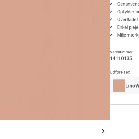
Genanvende
Opfylder b
Overfladef
Enkel pleje
Miljømærke
Varenummer:
14110135
Udførelser:
LinoW