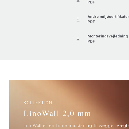
PDF
Andre miljøcertifikate
PDF
Monteringsvejledning 
PDF
KOLLEKTION
LinoWall 2,0 mm
LinoWall er en linoleumsløsning til vægge. Væg