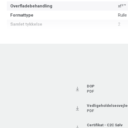
Overfladebehandling
xf²™
Formattype
Rulle
Samlet tykkelse
2
Grundvægt
2.9
Bredde
200
Ftalatindhold
100% 
DOP
PDF
Vedligeholdelsesvejle
PDF
Certifikat - C2C Sølv