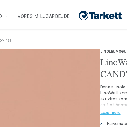
D
VORES MILJØARBEJDE
DY 135
LINOLEUMSGU
LinoWa
CANDY
Denne linole
LinoWall som
aktivitet so
en flot harm
findes i 10 
Læs mere
Farvematc