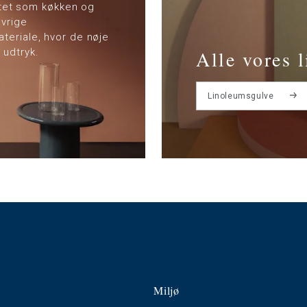
vitet som køkken og
øvrige
teriale, hvor de nøje
 udtryk.
Alle vores 
Linoleumsgulve
Miljø