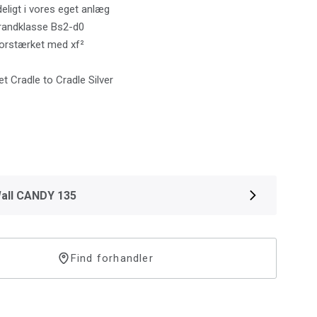
ligt i vores eget anlæg
randklasse Bs2-d0
orstærket med xf²
t Cradle to Cradle Silver
all CANDY 135
Find forhandler