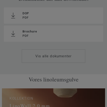
Ftalatindhold
100% Ftalatfri
DOP
PDF
Brochure
PDF
Vis alle dokumenter
Vores linoleumsgulve
KOLLEKTION
LinoWall 2,0 mm