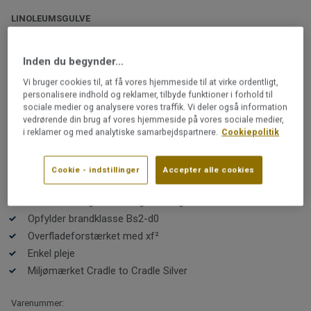
LINOLEUMSGULVE
LinoWall 2,0 mm | LinoWall
GINGER 138
Inden du begynder...
Vi bruger cookies til, at få vores hjemmeside til at virke ordentligt,
Denne linoleums-kollektion er skabt specielt til vægge.
personalisere indhold og reklamer, tilbyde funktioner i forhold til
sociale medier og analysere vores traffik. Vi deler også information
Brug LinoWall som en flot og slidstærk effekt på
vedrørende din brug af vores hjemmeside på vores sociale medier,
områder med høj aktivitet som køkken, børneværelse,
i reklamer og med analytiske samarbejdspartnere.
Cookiepolitik
entré og bryggers eller som en flot harmonisk detalje
sammen med et gulv med Etrusco, der findes i 10
Læs mere
farver, som passer med LinoWall.
Cookie - indstillinger
Accepter alle cookies
Farvematchet med Etrusco
Genanvendeligt i vores eget anlæg
Opfylder brandklasse Bs2-d0
Overfladeforstærket med xf²
Enkel pleje
Miljømærket Cradle to Cradle Silver
Varenummer: