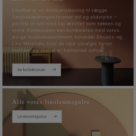
LinoWall er en linoleumsløsning til vægge.
Vægbeklædningen forener stil og slidstyrke –
perfekt til rum med høj aktivitet som køkken og
entré. Kollektionen kan kombineres med vores
øvrige linoleumssortiment, herunder Etrusco og
Lino Materiale, hvor de nøje udvalgte farver
matcher og skaber et harmonisk udtryk.
Se kollektionen
Alle vores linoleumsgulve
Linoleumsgulve