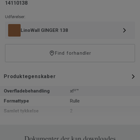
14110138
Udførelser:
LinoWall GINGER 138
Find forhandler
Produktegenskaber
Overfladebehandling
xf²™
Formattype
Rulle
Samlet tykkelse
2
Grundvægt
2.9
Bredde
200
Dokumenter der kan downloades