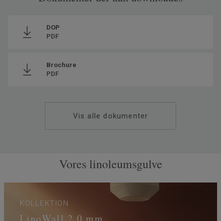
Ftalatindhold
100% Ftalatfri
DOP
PDF
Brochure
PDF
Vis alle dokumenter
Vores linoleumsgulve
KOLLEKTION
LinoWall 2,0 mm