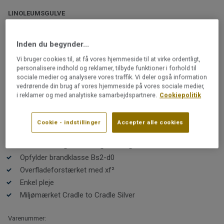
LINOLEUMSGULVE
LinoWall 2,0 mm | LinoWall
METAL 101
Inden du begynder...
Vi bruger cookies til, at få vores hjemmeside til at virke ordentligt,
Denne linoleums-kollektion er skabt specielt til vægge.
personalisere indhold og reklamer, tilbyde funktioner i forhold til
sociale medier og analysere vores traffik. Vi deler også information
Brug LinoWall som en flot og slidstærk effekt på
vedrørende din brug af vores hjemmeside på vores sociale medier,
områder med høj aktivitet som køkken, børneværelse,
i reklamer og med analytiske samarbejdspartnere.
Cookiepolitik
entré og bryggers eller som en flot harmonisk detalje
sammen med et gulv med Etrusco, der findes i 10
Læs mere
farver, som passer med LinoWall.
Cookie - indstillinger
Accepter alle cookies
Farvematchet med Etrusco
Genanvendeligt i vores eget anlæg
Opfylder brandklasse Bs2-d0
Overfladeforstærket med xf²
Enkel pleje
Miljømærket Cradle to Cradle Silver
Varenummer: