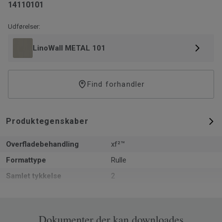
14110101
Udførelser:
LinoWall METAL 101
Find forhandler
Produktegenskaber
Overfladebehandling
xf²™
Formattype
Rulle
Samlet tykkelse
2
Grundvægt
2.9
Bredde
200
Dokumenter der kan downloades