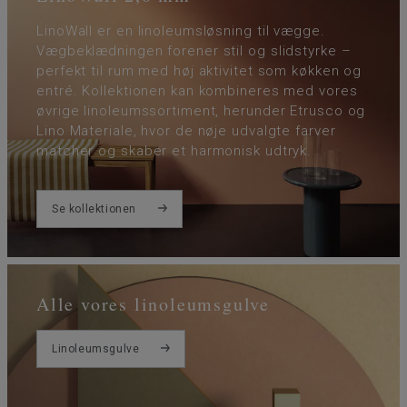
LinoWall er en linoleumsløsning til vægge.
Vægbeklædningen forener stil og slidstyrke –
perfekt til rum med høj aktivitet som køkken og
entré. Kollektionen kan kombineres med vores
øvrige linoleumssortiment, herunder Etrusco og
Lino Materiale, hvor de nøje udvalgte farver
matcher og skaber et harmonisk udtryk.
Se kollektionen
Alle vores linoleumsgulve
Linoleumsgulve