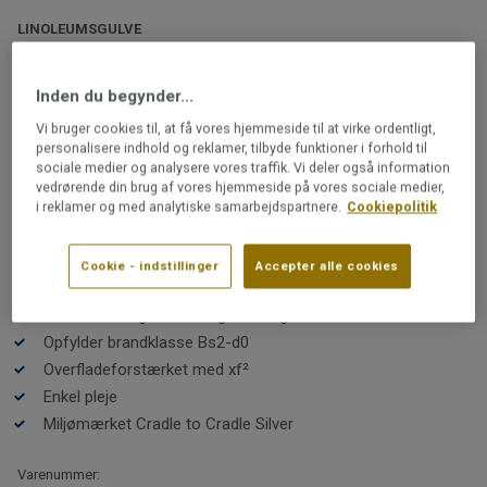
LINOLEUMSGULVE
LinoWall 2,0 mm | LinoWall
SILVER 103
Inden du begynder...
Vi bruger cookies til, at få vores hjemmeside til at virke ordentligt,
Denne linoleums-kollektion er skabt specielt til vægge.
personalisere indhold og reklamer, tilbyde funktioner i forhold til
sociale medier og analysere vores traffik. Vi deler også information
Brug LinoWall som en flot og slidstærk effekt på
vedrørende din brug af vores hjemmeside på vores sociale medier,
områder med høj aktivitet som køkken, børneværelse,
i reklamer og med analytiske samarbejdspartnere.
Cookiepolitik
entré og bryggers eller som en flot harmonisk detalje
sammen med et gulv med Etrusco, der findes i 10
Læs mere
farver, som passer med LinoWall.
Cookie - indstillinger
Accepter alle cookies
Farvematchet med Etrusco
Genanvendeligt i vores eget anlæg
Opfylder brandklasse Bs2-d0
Overfladeforstærket med xf²
Enkel pleje
Miljømærket Cradle to Cradle Silver
Varenummer: