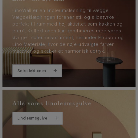
LinoWall er en linoleumsløsning til vægge.
Vægbeklædningen forener stil og slidstyrke –
perfekt til rum med høj aktivitet som køkken og
entré. Kollektionen kan kombineres med vores
øvrige linoleumssortiment, herunder Etrusco og
Lino Materiale, hvor de nøje udvalgte farver
matcher og skaber et harmonisk udtryk.
Se kollektionen
Alle vores linoleumsgulve
Linoleumsgulve