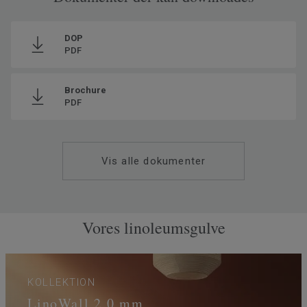
Ftalatindhold
100% Ftalatfri
DOP
PDF
Brochure
PDF
Vis alle dokumenter
Vores linoleumsgulve
KOLLEKTION
LinoWall 2,0 mm