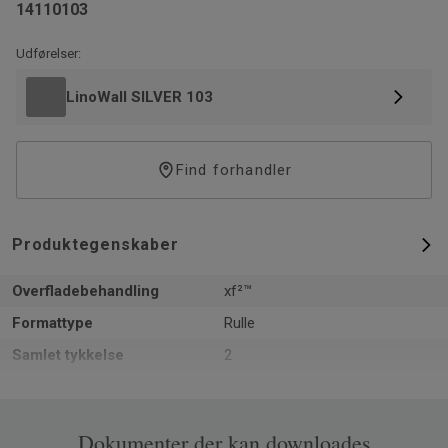
14110103
Udførelser:
LinoWall SILVER 103
Find forhandler
Produktegenskaber
Overfladebehandling
xf²™
Formattype
Rulle
Samlet tykkelse
2
Grundvægt
2.9
Bredde
200
Dokumenter der kan downloades