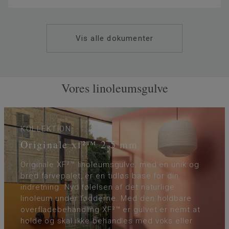
Vis alle dokumenter
Vores linoleumsgulve
KOLLEKTION
Originale xf²™ 2,5 mm
Originale XF²™ linoleumsgulve; med en unik og
bred farvepalet, er en tidløs base for din
indretning. Nyd følelsen af det naturlige
linoleum under fødderne. Med den holdbare
overfladebehandling XF²™ er gulvet er nemt at
holde og skal ikke behandles med voks eller