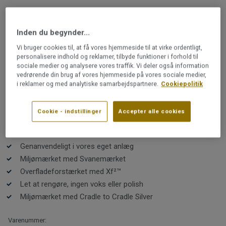
LINOLEUMSGULVE
Originale xf²™ 2,5 mm |
Inden du begynder...
Originale BASALT 430
Vi bruger cookies til, at få vores hjemmeside til at virke ordentligt,
personalisere indhold og reklamer, tilbyde funktioner i forhold til
sociale medier og analysere vores traffik. Vi deler også information
Originale XF²™ forener et let delikat udtryk med bløde
vedrørende din brug af vores hjemmeside på vores sociale medier,
farver skabt med de smukkeste pigmenter. Den unikke
i reklamer og med analytiske samarbejdspartnere.
Cookiepolitik
farvepalet er inspireret af naturen og er en elegant og
tidløs base for din indretning. Nyd følelsen af det
naturlige linoleum under fødderne. Med den holdbare
Cookie - indstillinger
Accepter alle cookies
Læs mere
overfladebehandling XF²™ er gulvet er nemt at holde og
skal ikke behandles med voks eller polish.
Klima neutral A1-A3
Genanvendeligt i vores eget anlæg
Miljømærket med Svanemærket
Overfladeforstærket med Xf²™
Let at rengøre, ingen voks eller polish
Miljømærket med Cradle to Cradle Silver
Varenummer: