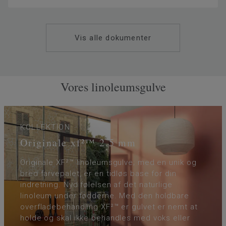
Vis alle dokumenter
Vores linoleumsgulve
KOLLEKTION
Originale xf²™ 2,5 mm
Originale XF²™ linoleumsgulve; med en unik og
bred farvepalet, er en tidløs base for din
indretning. Nyd følelsen af det naturlige
linoleum under fødderne. Med den holdbare
overfladebehandling XF²™ er gulvet er nemt at
holde og skal ikke behandles med voks eller