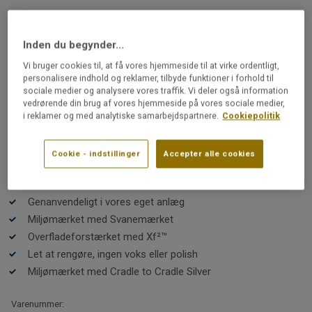
LINOLEUMSGULVE
Originale xf²™ 2,5 mm |
Inden du begynder...
Originale CLIFF 485
Vi bruger cookies til, at få vores hjemmeside til at virke ordentligt,
personalisere indhold og reklamer, tilbyde funktioner i forhold til
sociale medier og analysere vores traffik. Vi deler også information
Originale XF²™ forener et let delikat udtryk med bløde
vedrørende din brug af vores hjemmeside på vores sociale medier,
farver skabt med de smukkeste pigmenter. Den unikke
i reklamer og med analytiske samarbejdspartnere.
Cookiepolitik
farvepalet er inspireret af naturen og er en elegant og
tidløs base for din indretning. Nyd følelsen af det
naturlige linoleum under fødderne. Med den holdbare
Cookie - indstillinger
Accepter alle cookies
Læs mere
overfladebehandling XF²™ er gulvet er nemt at holde og
skal ikke behandles med voks eller polish.
Klima neutral A1-A3
Genanvendeligt i vores eget anlæg
Miljømærket med Svanemærket
Overfladeforstærket med Xf²™
Let at rengøre, ingen voks eller polish
Miljømærket med Cradle to Cradle Silver
Varenummer: