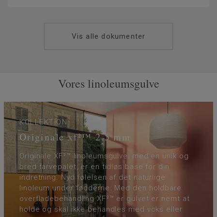
Vis alle dokumenter
Vores linoleumsgulve
KOLLEKTION
Originale xf²™ 2,5 mm
Originale XF²™ linoleumsgulve; med en unik og
bred farvepalet, er en tidløs base for din
indretning. Nyd følelsen af det naturlige
linoleum under fødderne. Med den holdbare
overfladebehandling XF²™ er gulvet er nemt at
holde og skal ikke behandles med voks eller