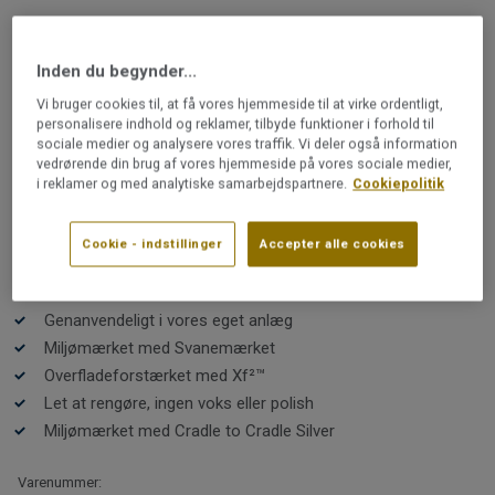
LINOLEUMSGULVE
Originale xf²™ 2,5 mm |
Inden du begynder...
Originale LICHEN 495
Vi bruger cookies til, at få vores hjemmeside til at virke ordentligt,
personalisere indhold og reklamer, tilbyde funktioner i forhold til
sociale medier og analysere vores traffik. Vi deler også information
Originale XF²™ forener et let delikat udtryk med bløde
vedrørende din brug af vores hjemmeside på vores sociale medier,
farver skabt med de smukkeste pigmenter. Den unikke
i reklamer og med analytiske samarbejdspartnere.
Cookiepolitik
farvepalet er inspireret af naturen og er en elegant og
tidløs base for din indretning. Nyd følelsen af det
naturlige linoleum under fødderne. Med den holdbare
Cookie - indstillinger
Accepter alle cookies
Læs mere
overfladebehandling XF²™ er gulvet er nemt at holde og
skal ikke behandles med voks eller polish.
Klima neutral A1-A3
Genanvendeligt i vores eget anlæg
Miljømærket med Svanemærket
Overfladeforstærket med Xf²™
Let at rengøre, ingen voks eller polish
Miljømærket med Cradle to Cradle Silver
Varenummer: