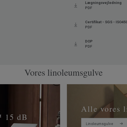
Lægningsvejledning
PDF
Certifikat - SGS - ISO45
PDF
DOP
PDF
Vores linoleumsgulve
Alle vores 
™ 15 dB
Linoleumsgulve