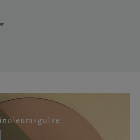
001
linoleumsgulve