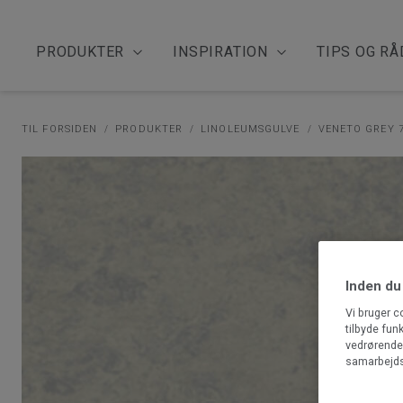
PRODUKTER
INSPIRATION
TIPS OG RÅ
TIL FORSIDEN
PRODUKTER
LINOLEUMSGULVE
VENETO GREY 
Inden du
Vi bruger c
tilbyde fun
vedrørende 
samarbejds