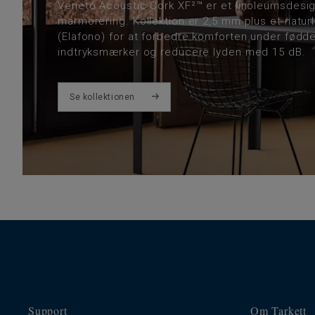
Veneto Acoustic Cork XF²™ er et linoleumsdesi
marmorering. Kollektion er 2,5 mm plus et naturl
(Elafono) for at forbedre komforten under fødd
indtryksmærker og reducere lyden med 15 dB.
Se kollektionen
Support
Om Tarkett