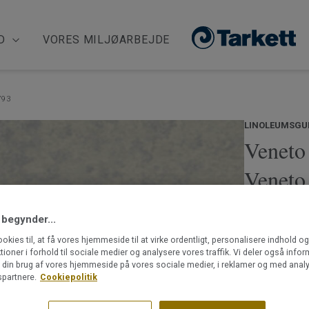
D
VORES MILJØARBEJDE
793
LINOLEUMSGU
Veneto
Venet
Veneto acous
 begynder...
marmorering, 
Mønsterbilled
ookies til, at få vores hjemmeside til at virke ordentligt, personalisere indhold o
ktioner i forhold til sociale medier og analysere vores traffik. Vi deler også info
områder med
din brug af vores hjemmeside på vores sociale medier, i reklamer og med analy
kreativt til 
Læs mere
partnere.
Cookiepolitik
dekorativt e
afdæmpede i
15 dB reduk