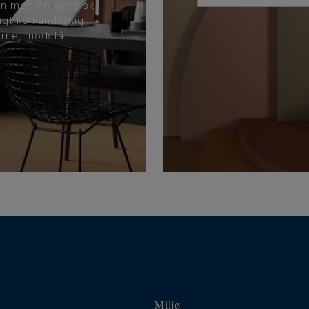
gn med en klassisk
igt korkunderlag
erne, modstå
Miljø