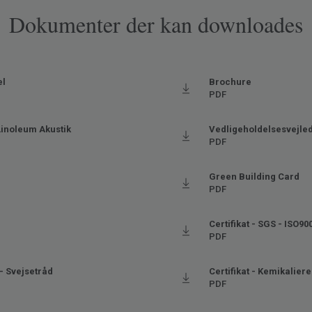
Dokumenter der kan downloades
el
Brochure
PDF
Linoleum Akustik
Vedligeholdelsesvejle
PDF
Green Building Card
PDF
Certifikat - SGS - ISO90
PDF
- Svejsetråd
Certifikat - Kemikalier
PDF