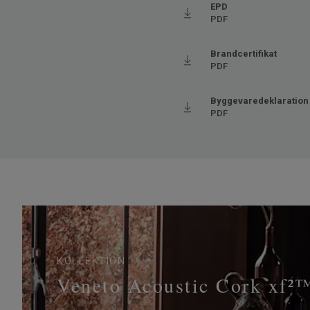
EPD
PDF
Brandcertifikat
PDF
Byggevaredeklaration
PDF
KOLLEKTION
Veneto Acoustic Cork xf²